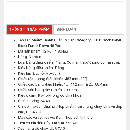
THÔNG TIN SẢN PHẨM
BÌNH LUẬN
Tên sản phẩm: Thanh Quản Lý Cáp Category 6 UTP Patch Panel
Blank Punch Down 48 Port
Mã sản phẩm: 121-31P18048B
Hãng: Norden
Loại bảng điều khiển: Phẳng, Có màn trập/Không có màn trập
Kiểu bảng điều khiển: Trống
Kiểu lắp: Đục lỗ (Mô-đun)
Chiều rộng bảng điều khiển: 483 mm (19”)
Chiều cao bảng điều khiển: 1U: 44,2 mm & 2U: 88,4 mm
Chiều sâu bảng điều khiển: 109 mm
Kiểu ổ cắm: RJ-45 không có chìa khóa
Ổ cắm: Cổng 24/48
Giá đỡ mô-đun đầu nối: Hợp chất nhựa chống cháy, chịu va đập
cao, Ul 94 V-0
Màu sắc và vật liệu vỏ: Đen, Thép sơn tĩnh điện
Tiêu chuẩn đấu dây: EIA/TIA 568 A/B
Xếp hạng dễ cháy: UL 94V-0