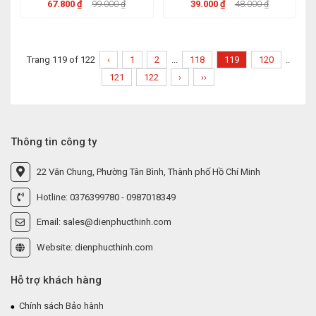
67.800 ₫
99.000 ₫
39.000 ₫
48.000 ₫
Trang 119 of 122
‹
1
2
...
118
119
120
..
121
122
›
››
Thông tin công ty
22 Văn Chung, Phường Tân Bình, Thành phố Hồ Chí Minh
Hotline: 0376399780 - 0987018349
Email: sales@dienphucthinh.com
Website: dienphucthinh.com
Hỗ trợ khách hàng
Chính sách Bảo hành