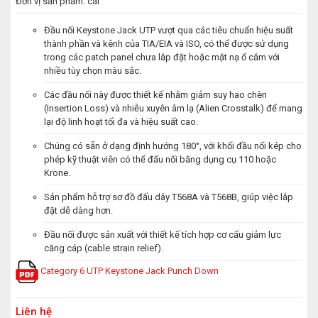
Đơn vị sản phẩm: cái
Đầu nối Keystone Jack UTP vượt qua các tiêu chuẩn hiệu suất
thành phần và kênh của TIA/EIA và ISO, có thể được sử dụng
trong các patch panel chưa lắp đặt hoặc mặt nạ ổ cắm với
nhiều tùy chọn màu sắc.
Các đầu nối này được thiết kế nhằm giảm suy hao chèn
(Insertion Loss) và nhiễu xuyên âm lạ (Alien Crosstalk) để mang
lại độ linh hoạt tối đa và hiệu suất cao.
Chúng có sẵn ở dạng định hướng 180°, với khối đầu nối kép cho
phép kỹ thuật viên có thể đấu nối bằng dụng cụ 110 hoặc
Krone.
Sản phẩm hỗ trợ sơ đồ đấu dây T568A và T568B, giúp việc lắp
đặt dễ dàng hơn.
Đầu nối được sản xuất với thiết kế tích hợp cơ cấu giảm lực
căng cáp (cable strain relief).
Category 6 UTP Keystone Jack Punch Down
Liên hệ