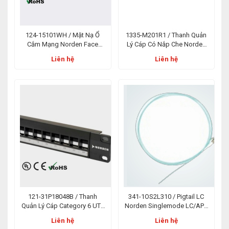
124-15101WH / Mặt Nạ Ổ
1335-M201R1 / Thanh Quản
Cắm Mạng Norden Face
Lý Cáp Có Nắp Che Norden
Plate USA Plain 01 Port Trắng
1U Metal Cable Management
Liên hệ
Liên hệ
With Cover
121-31P18048B / Thanh
341-1OS2L310 / Pigtail LC
Quản Lý Cáp Category 6 UTP
Norden Singlemode LC/APC
Patch Panel Blank Punch
1m PVC OS2
Liên hệ
Liên hệ
Down 48 Port