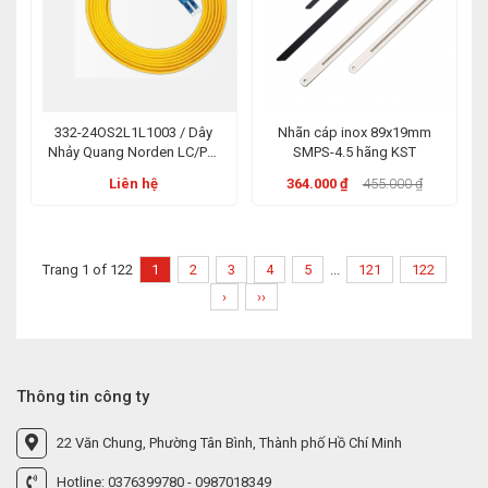
332-24OS2L1L1003 / Dây
Nhãn cáp inox 89x19mm
Nhảy Quang Norden LC/PC-
SMPS-4.5 hãng KST
LC/PC 3m Duplex LSZH OS2
Liên hệ
364.000 ₫
455.000 ₫
Trang 1 of 122
1
2
3
4
5
...
121
122
›
››
Thông tin công ty
22 Văn Chung, Phường Tân Bình, Thành phố Hồ Chí Minh
Hotline: 0376399780 - 0987018349