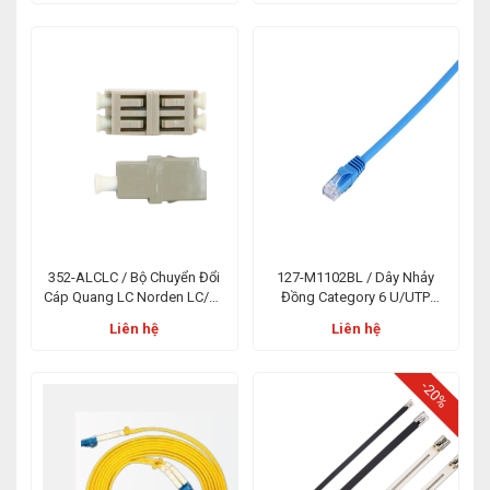
352-ALCLC / Bộ Chuyển Đổi
127-M1102BL / Dây Nhảy
Cáp Quang LC Norden LC/PC
Đồng Category 6 U/UTP
Singlemode Duplex Adaptor
Patch Cord E-Series PVC 02m
Liên hệ
Liên hệ
Xanh Dương
-20%