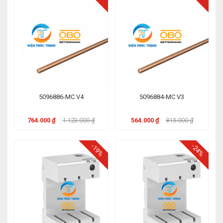
5096886-MC V4
5096884-MC V3
764.000 ₫
1.123.000 ₫
564.000 ₫
815.000 ₫
-19%
-24%