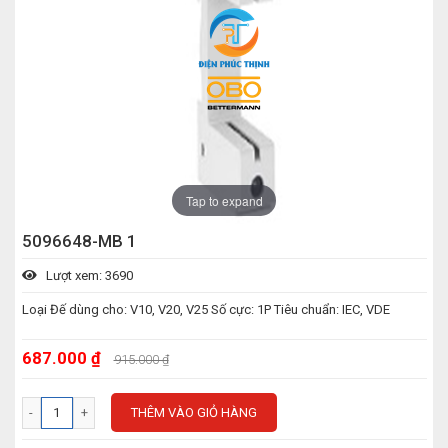
Tap to expand
5096648-MB 1
Lượt xem: 3690
Loại Đế dùng cho: V10, V20, V25 Số cực: 1P Tiêu chuẩn: IEC, VDE
687.000 ₫
915.000 ₫
THÊM VÀO GIỎ HÀNG