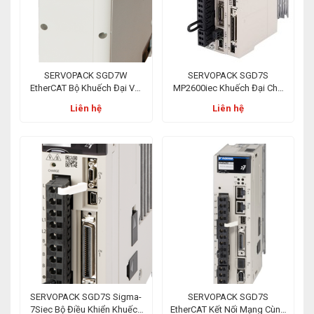
SERVOPACK SGD7W
SERVOPACK SGD7S
EtherCAT Bộ Khuếch Đại Với
MP2600iec Khuếch Đại Cho
Khả Năng Trục Kép Cùng
Các Hệ Thống Tự Động Hoá
Liên hệ
Liên hệ
Mạng EtherCAT
SERVOPACK SGD7S Sigma-
SERVOPACK SGD7S
7Siec Bộ Điều Khiển Khuếch
EtherCAT Kết Nối Mạng Cùng