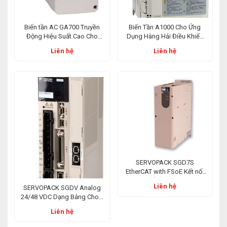
Biến tần AC GA700 Truyền
Biến Tần A1000 Cho Ứng
Động Hiệu Suất Cao Cho
Dụng Hàng Hải Điều Khiển
Ứng Dụng Công Nghiệp
Vec-tơ Hiệu Suất Cao
Liên hệ
Liên hệ
SERVOPACK SGD7S
EtherCAT with FSoE Kết nối
mạng EtherCAT với An toàn
Liên hệ
SERVOPACK SGDV Analog
Mạng Tích hợp (FSoE)
24/48 VDC Dạng Bảng Cho 4
Trục, 8 Trục, 12 Trục, Ít Dây
Liên hệ
Hơn