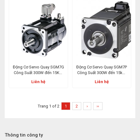
Động Cơ Servo Quay SGM7G
Động Cơ Servo Quay SGM7P
Công Suất 300W đến 15KW
Công Suất 300W đến 15kW
Quán Tính Trung Bình, Mô-
Quán Tính Trung Bình, Loại
Liên hệ
Liên hệ
men Xoắn Hơn
Dẹt
Trang 1 of 2
1
2
›
››
Thông tin công ty