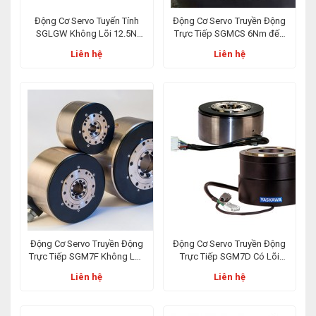
Động Cơ Servo Tuyến Tính
Động Cơ Servo Truyền Động
SGLGW Không Lõi 12.5N
Trực Tiếp SGMCS 6Nm đến
đến 750N
600Nm
Liên hệ
Liên hệ
Động Cơ Servo Truyền Động
Động Cơ Servo Truyền Động
Trực Tiếp SGM7F Không Lõi,
Trực Tiếp SGM7D Có Lõi
Roto Bên Trong, Công Suất
Roto Bên Ngoài 1,3Nm đến
Liên hệ
Liên hệ
Nhỏ 2Nm đến 35Nm
240Nm