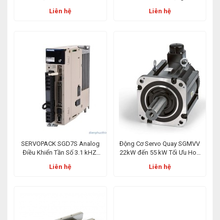
Đại Trục Đơn Nhỏ Gọn, Tiết
Hiệu Suất Bộ Khuếch Đại
Liên hệ
Liên hệ
Kiệm Chi Phí
Yaskawa
SERVOPACK SGD7S Analog
Động Cơ Servo Quay SGMVV
Điều Khiển Tần Số 3.1 kHZ,
22kW đến 55 kW Tối Ưu Hoá
Chống Rung, Tính Năng
Cho Ứng Dụng Yêu Cầu Điện
Liên hệ
Liên hệ
Nâng Cao
Năng Lớn