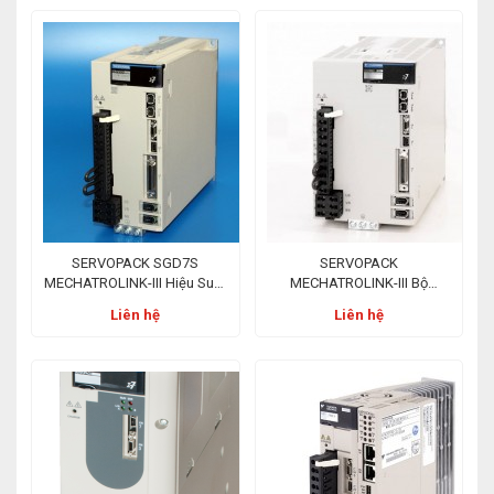
SERVOPACK SGD7S
SERVOPACK
MECHATROLINK-III Hiệu Suất
MECHATROLINK-III Bộ
Sigma-7 Với Khả Năng
Khuếch Đại Trục Kép Với
Liên hệ
Liên hệ
Tương Thích
Mạng MECHATROLINK-III
MECHATROLINK-III