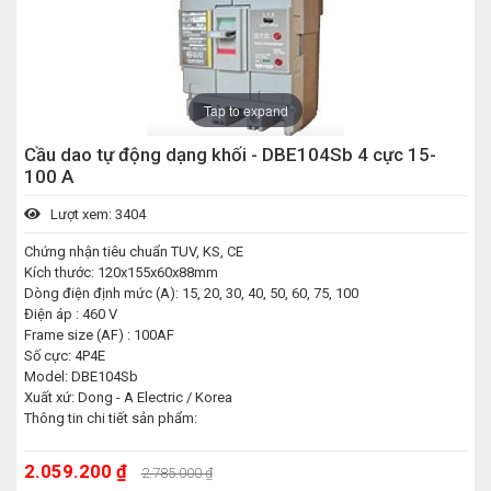
Tap to expand
Cầu dao tự động dạng khối - DBE104Sb 4 cực 15-
100 A
Lượt xem: 3404
Chứng nhận tiêu chuẩn TUV, KS, CE
Kích thước: 120x155x60x88mm
Dòng điện định mức (A): 15, 20, 30, 40, 50, 60, 75, 100
Điện áp : 460 V
Frame size (AF) : 100AF
Số cực: 4P4E
Model: DBE104Sb
Xuất xứ: Dong - A Electric / Korea
Thông tin chi tiết sản phẩm:
2.059.200 ₫
2.785.000 ₫