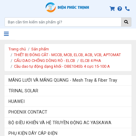
Trang chủ
Sản phẩm
THIẾT BỊ ĐÓNG CẮT - MCCB, MCB, ELCB, ACB, VCB, APTOMAT
CẤU DAO CHỐNG DÒNG RÒ - ELCB
ELCB 4 PHA
Cầu dao tự động dạng khối - DBE104Sb 4 cực 15-100 A
MÁNG LƯỚI VÀ MÁNG QUANG - Mesh Tray & Fiber Tray
TRINAL SOLAR
HUAWEI
PHOENIX CONTACT
BỘ ĐIỀU KHIỂN VÀ HỆ TRUYỀN ĐỘNG AC YASKAWA
PHỤ KIỆN DÂY CÁP ĐIỆN