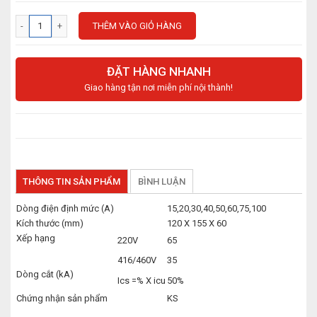
THÊM VÀO GIỎ HÀNG
ĐẶT HÀNG NHANH
Giao hàng tận nơi miễn phí nội thành!
THÔNG TIN SẢN PHẨM
BÌNH LUẬN
Dòng điện định mức (A)
15,20,30,40,50,60,75,100
Kích thước (mm)
120 X 155 X 60
Xếp hạng
220V
65
416/460V
35
Dòng cắt (kA)
Ics =% X icu
50%
Chứng nhận sản phẩm
KS