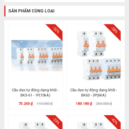
SẢN PHẨM CÙNG LOẠI
-32%
-28%
Cầu dao tự động dạng khối -
Cầu dao tự động dạng khối -
BK3-61 - 1P(10kA)
BK63 - 3P(6KA)
75.240 ₫
110.000 ₫
180.180 ₫
250.000 ₫
-23%
-42%