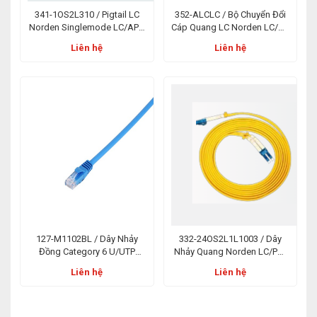
341-1OS2L310 / Pigtail LC
352-ALCLC / Bộ Chuyển Đổi
Norden Singlemode LC/APC
Cáp Quang LC Norden LC/PC
1m PVC OS2
Singlemode Duplex Adaptor
Liên hệ
Liên hệ
127-M1102BL / Dây Nhảy
332-24OS2L1L1003 / Dây
Đồng Category 6 U/UTP
Nhảy Quang Norden LC/PC-
Patch Cord E-Series PVC 02m
LC/PC 3m Duplex LSZH OS2
Liên hệ
Liên hệ
Xanh Dương