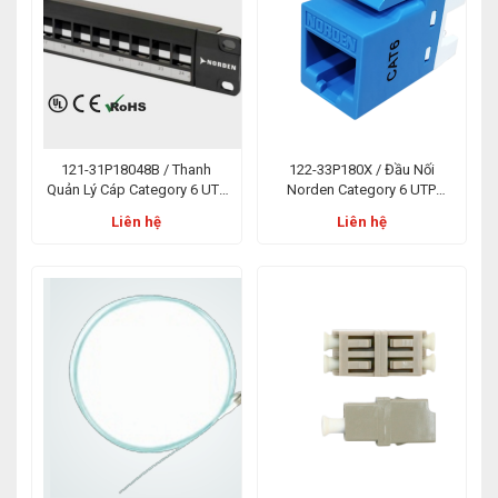
121-31P18048B / Thanh
122-33P180X / Đầu Nối
Quản Lý Cáp Category 6 UTP
Norden Category 6 UTP
Patch Panel Blank Punch
Keystone Punch Down
Liên hệ
Liên hệ
Down 48 Port