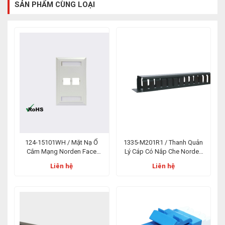
SẢN PHẨM CÙNG LOẠI
124-15101WH / Mặt Nạ Ổ
1335-M201R1 / Thanh Quản
Cắm Mạng Norden Face
Lý Cáp Có Nắp Che Norden
Plate USA Plain 01 Port Trắng
1U Metal Cable Management
Liên hệ
Liên hệ
With Cover