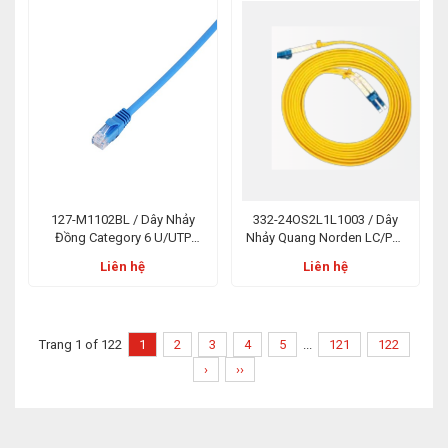
127-M1102BL / Dây Nhảy
332-24OS2L1L1003 / Dây
Đồng Category 6 U/UTP
Nhảy Quang Norden LC/PC-
Patch Cord E-Series PVC 02m
LC/PC 3m Duplex LSZH OS2
Liên hệ
Liên hệ
Xanh Dương
Trang 1 of 122
1
2
3
4
5
...
121
122
›
››