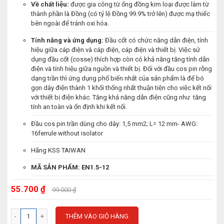
Về chất liệu:
được gia công từ ống đồng kim loại được làm từ
thành phần là Đồng (có tỷ lệ Đồng 99.9% trở lên) được mạ thiếc
bên ngoài để tránh oxi hóa.
Tính năng và ứng dụng:
Đầu cốt có chức năng dẫn điện, tính
hiệu giữa cáp điện và cáp điện, cáp điện và thiết bị. Việc sử
dụng đầu cốt (cosse) thích hợp còn có khả năng tăng tính dẫn
điện và tính hiệu giữa nguồn và thiết bị. Đối với đầu cos pin rỗng
dạng trần thì ứng dụng phổ biến nhất của sản phẩm là để bó
gọn dây điện thành 1 khối thống nhất thuận tiện cho việc kết nối
với thiết bị điện khác. Tăng khả năng dẫn điện cũng như tăng
tính an toàn và ổn định khi kết nối.
Đầu cos pin trần dùng cho dây: 1,5 mm2; L= 12 mm- AWG:
16ferrule without isolator
Hãng KSS TAIWAN
MÃ SẢN PHẨM: EN1.5-12
55.700 ₫
99.000 ₫
THÊM VÀO GIỎ HÀNG