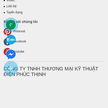
Video
Liên hệ
Tuyển dụng
Kết nối với chúng tôi
Pinterest
Facebook
Youtube
CÔNG TY TNHH THƯƠNG MẠI KỸ THUẬT
ĐIỆN PHÚC THỊNH
Với các giải pháp công nghệ tốt nhất và đội ngũ kỳ cựu,
Điện Phúc
Thịnh
là những gì bạn cần cùng đồng hành với bạn cho mọi nhu cầu
bạn cần trong lĩnh vực điện và điện tử