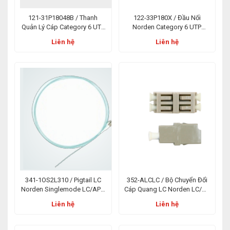
121-31P18048B / Thanh
122-33P180X / Đầu Nối
Quản Lý Cáp Category 6 UTP
Norden Category 6 UTP
Patch Panel Blank Punch
Keystone Punch Down
Liên hệ
Liên hệ
Down 48 Port
341-1OS2L310 / Pigtail LC
352-ALCLC / Bộ Chuyển Đổi
Norden Singlemode LC/APC
Cáp Quang LC Norden LC/PC
1m PVC OS2
Singlemode Duplex Adaptor
Liên hệ
Liên hệ