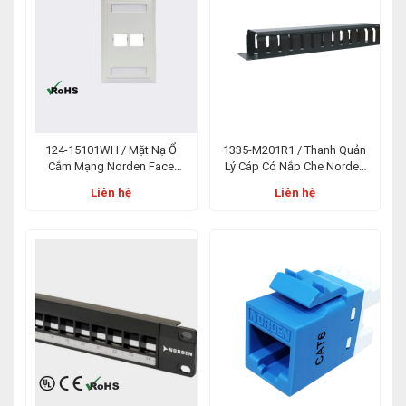
124-15101WH / Mặt Nạ Ổ
1335-M201R1 / Thanh Quản
Cắm Mạng Norden Face
Lý Cáp Có Nắp Che Norden
Plate USA Plain 01 Port Trắng
1U Metal Cable Management
Liên hệ
Liên hệ
With Cover