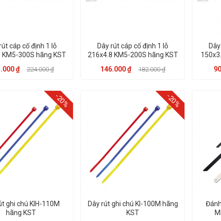
rút cáp cố định 1 lỗ
Dây rút cáp cố định 1 lỗ
Dây 
8 KM5-300S hãng KST
216x4.8 KM5-200S hãng KST
150x3
.000 ₫
146.000 ₫
90
224.000 ₫
182.000 ₫
-20%
-20%
út ghi chú KIH-110M
Dây rút ghi chú KI-100M hãng
Đánh
hãng KST
KST
M