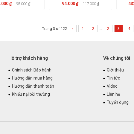
.000 ₫
94.000 ₫
43
95.000 ₫
117.000 ₫
Trang 3 of 122
‹
1
2
...
2
3
4
Hỗ trợ khách hàng
Về chúng tôi
Chính sách Bảo hành
Giới thiệu
Hướng dẫn mua hàng
Tin tức
Hướng dẫn thanh toán
Video
Khiếu nại bồi thường
Liên hệ
Tuyển dụng
T ĐIỆN PHÚC THỊNH