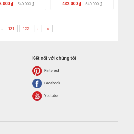
2.000 ₫
432.000 ₫
540.000 ₫
540.000 ₫
..
121
122
›
››
Kết nối với chúng tôi
Pinterest
Facebook
Youtube