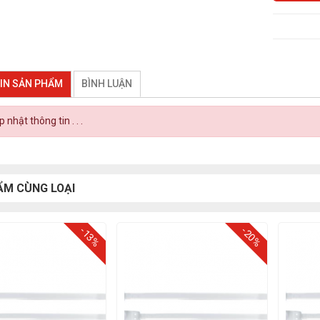
IN SẢN PHẨM
BÌNH LUẬN
 nhật thông tin . . .
ẨM CÙNG LOẠI
-13%
-20%