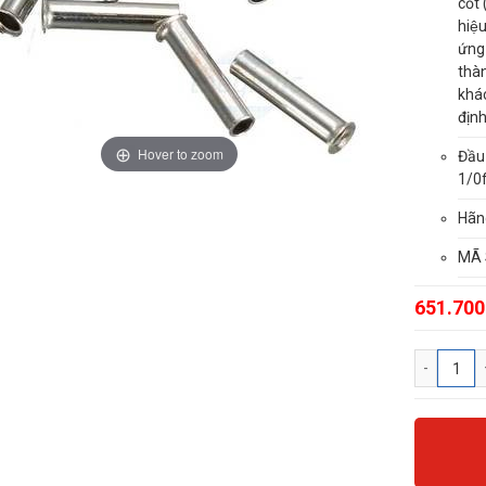
cốt
hiệu
ứng
thàn
khá
định
Hover to zoom
Đầu
1/0f
Hãn
MÃ 
651.700