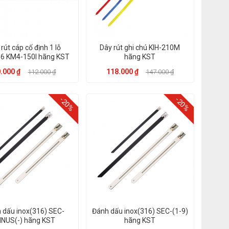
rút cáp cố định 1 lỗ
Dây rút ghi chú KIH-210M
.6 KM4-150I hãng KST
hãng KST
.000 ₫
118.000 ₫
112.000 ₫
147.000 ₫
-20%
-20%
 dấu inox(316) SEC-
Đánh dấu inox(316) SEC-(1-9)
INUS(-) hãng KST
hãng KST