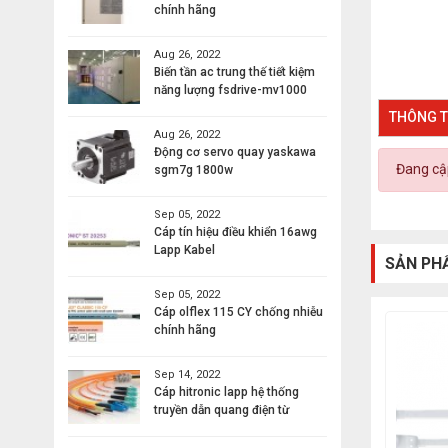
chính hãng
Aug 26, 2022
Biến tần ac trung thế tiết kiệm
năng lượng fsdrive-mv1000
THÔNG T
Aug 26, 2022
Động cơ servo quay yaskawa
Đang cập
sgm7g 1800w
Sep 05, 2022
Cáp tín hiệu điều khiển 16awg
Lapp Kabel
SẢN PH
Sep 05, 2022
Cáp olflex 115 CY chống nhiễu
chính hãng
Sep 14, 2022
Cáp hitronic lapp hệ thống
truyền dẫn quang điện từ