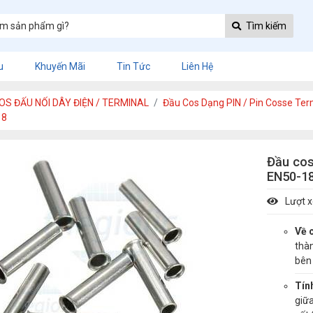
Tìm kiếm
u
Khuyến Mãi
Tin Tức
Liên Hệ
OS ĐẤU NỐI DÂY ĐIỆN / TERMINAL
Đầu Cos Dạng PIN / Pin Cosse Ter
18
Đầu cos
EN50-1
Lượt 
Về c
thà
bên 
Tí
giữa