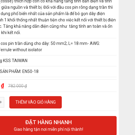
 (cosse) thích hợp còn có khả năng tăng tính dẫn điện và tính
 giữa nguồn và thiết bị. Đối với đầu cos pin rỗng dạng trần thì
 dụng phổ biến nhất của sản phẩm là để bó gọn dây điện
h 1 khối thống nhất thuận tiện cho việc kết nối với thiết bị điện
c. Tăng khả năng dẫn điện cũng như tăng tính an toàn và ổn
 khi kết nối.
 cos pin trần dùng cho dây: 50 mm2; L= 18 mm- AWG:
errule without isolator
g KSS TAIWAN
SẢN PHẨM: EN50-18
 ₫
782.000 ₫
THÊM VÀO GIỎ HÀNG
ĐẶT HÀNG NHANH
Giao hàng tận nơi miễn phí nội thành!