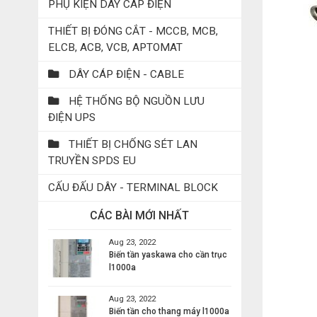
PHỤ KIỆN DÂY CÁP ĐIỆN
THIẾT BỊ ĐÓNG CẮT - MCCB, MCB,
ELCB, ACB, VCB, APTOMAT
DÂY CÁP ĐIỆN - CABLE
HỆ THỐNG BỘ NGUỒN LƯU
ĐIỆN UPS
THIẾT BỊ CHỐNG SÉT LAN
TRUYỀN SPDS EU
CẤU ĐẤU DÂY - TERMINAL BLOCK
CÁC BÀI MỚI NHẤT
Aug 23, 2022
Biến tần yaskawa cho cần trục
l1000a
Aug 23, 2022
Biến tần cho thang máy l1000a