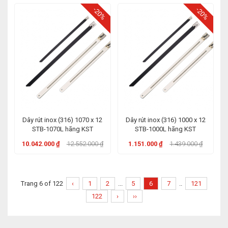
-20%
-20%
Dây rút inox (316) 1070 x 12
Dây rút inox (316) 1000 x 12
STB-1070L hãng KST
STB-1000L hãng KST
10.042.000 ₫
12.552.000 ₫
1.151.000 ₫
1.439.000 ₫
Trang 6 of 122
‹
1
2
...
5
6
7
..
121
122
›
››