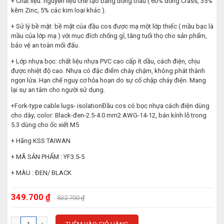
+ Chất liệu: nguyên liệu chế tạo bằng đồng thau ( 60% đồng Crass, 35%
kẽm Zinc, 5% các kim loại khác ).
+ Sử lý bề mặt: bề mặt của đầu cos được mạ một lớp thiếc ( mầu bạc là
mầu của lớp mạ ) với mục đích chống gỉ, tăng tuổi thọ cho sản phẩm,
bảo vệ an toàn mối đấu.
+ Lớp nhựa bọc: chất liệu nhựa PVC cao cấp ít dầu, cách điện, chịu
được nhiệt độ cao. Nhựa có đặc điểm cháy chậm, không phát thành
ngọn lửa. Hạn chế nguy cơ hỏa hoạn do sự cố chập cháy điện. Mang
lại sự an tâm cho người sử dụng.
+Fork-type cable lugs- isolationĐầu cos có bọc nhựa cách điện dùng
cho dây; color: Black-đen-2.5-4.0 mm2 AWG-14-12, bán kính lỗ trong
5.3 dùng cho ốc xiết M5
+ Hãng KSS TAIWAN
+ MÃ SẢN PHẨM : YF3.5-5
+ MÀU : ĐEN/ BLACK
349.700 ₫
532.700 ₫