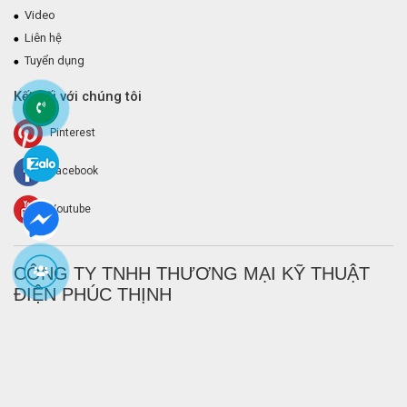
Video
Liên hệ
Tuyển dụng
Kết nối với chúng tôi
Pinterest
Facebook
Youtube
CÔNG TY TNHH THƯƠNG MẠI KỸ THUẬT
ĐIỆN PHÚC THỊNH
Với các giải pháp công nghệ tốt nhất và đội ngũ kỳ cựu,
Điện Phúc
Thịnh
là những gì bạn cần cùng đồng hành với bạn cho mọi nhu cầu
bạn cần trong lĩnh vực điện và điện tử