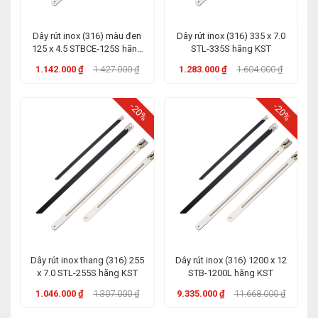
Dây rút inox (316) màu đen
Dây rút inox (316) 335 x 7.0
125 x 4.5 STBCE-125S hãng
STL-335S hãng KST
KST
1.142.000 ₫
1.427.000 ₫
1.283.000 ₫
1.604.000 ₫
-20%
-20%
Dây rút inox thang (316) 255
Dây rút inox (316) 1200 x 12
x 7.0 STL-255S hãng KST
STB-1200L hãng KST
1.046.000 ₫
1.307.000 ₫
9.335.000 ₫
11.668.000 ₫