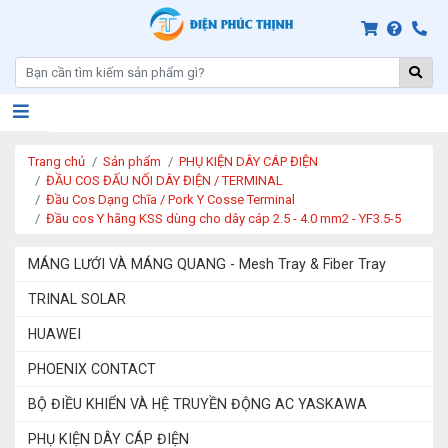
Trang chủ
Sản phẩm
PHỤ KIỆN DÂY CÁP ĐIỆN
ĐẦU COS ĐẤU NỐI DÂY ĐIỆN / TERMINAL
Đầu Cos Dạng Chĩa / Pork Y Cosse Terminal
Đầu cos Y hãng KSS dùng cho dây cáp 2.5 - 4.0 mm2 - YF3.5-5
MÁNG LƯỚI VÀ MÁNG QUANG - Mesh Tray & Fiber Tray
TRINAL SOLAR
HUAWEI
PHOENIX CONTACT
BỘ ĐIỀU KHIỂN VÀ HỆ TRUYỀN ĐỘNG AC YASKAWA
PHỤ KIỆN DÂY CÁP ĐIỆN