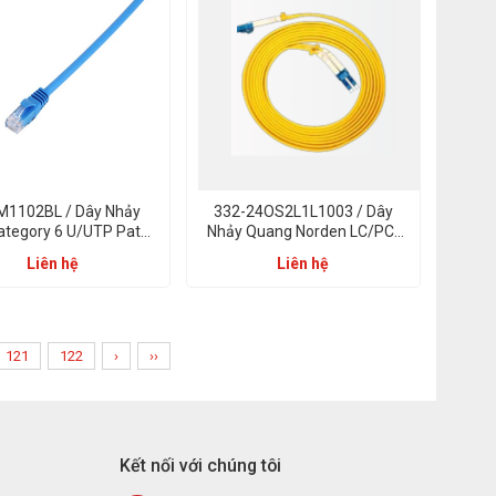
M1102BL / Dây Nhảy
332-24OS2L1L1003 / Dây
ategory 6 U/UTP Patch
Nhảy Quang Norden LC/PC-
-Series PVC 02m Xanh
LC/PC 3m Duplex LSZH OS2
Liên hệ
Liên hệ
Dương
121
122
›
››
Kết nối với chúng tôi