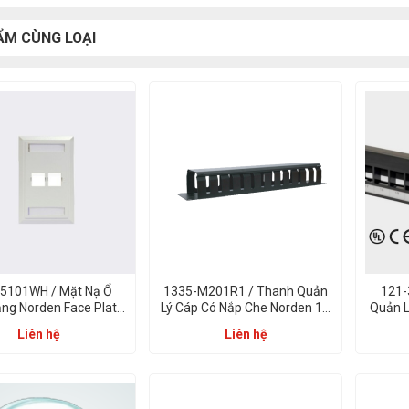
ẨM CÙNG LOẠI
5101WH / Mặt Nạ Ổ
1335-M201R1 / Thanh Quản
121-
g Norden Face Plate
Lý Cáp Có Nắp Che Norden 1U
Quản L
Plain 01 Port Trắng
Metal Cable Management
Patc
Liên hệ
Liên hệ
With Cover