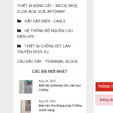
THIẾT BỊ ĐÓNG CẮT - MCCB, MCB,
ELCB, ACB, VCB, APTOMAT
DÂY CÁP ĐIỆN - CABLE
HỆ THỐNG BỘ NGUỒN LƯU
ĐIỆN UPS
THIẾT BỊ CHỐNG SÉT LAN
TRUYỀN SPDS EU
CẤU ĐẤU DÂY - TERMINAL BLOCK
CÁC BÀI MỚI NHẤT
Aug 23, 2022
Biến tần yaskawa cho cần trục
THÔNG T
l1000a
Đang cập
Aug 23, 2022
Biến tần cho thang máy l1000a
chính hãng