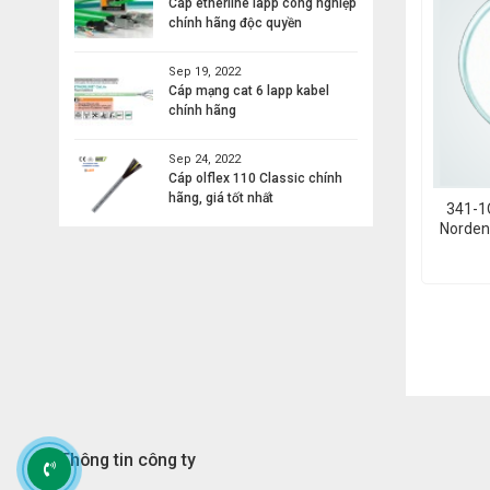
Cáp etherline lapp công nghiệp
chính hãng độc quyền
Sep 19, 2022
Cáp mạng cat 6 lapp kabel
chính hãng
Sep 24, 2022
Cáp olflex 110 Classic chính
hãng, giá tốt nhất
341-1O
Norden
Thông tin công ty