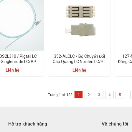
S2L310 / Pigtail LC
352-ALCLC / Bộ Chuyển Đổi
127-
 Singlemode LC/APC
Cáp Quang LC Norden LC/PC
Đồng C
1m PVC OS2
Singlemode Duplex Adaptor
Cord E
Liên hệ
Liên hệ
Trang 1 of 122
1
2
3
4
5
...
Hỗ trợ khách hàng
Về chúng tôi