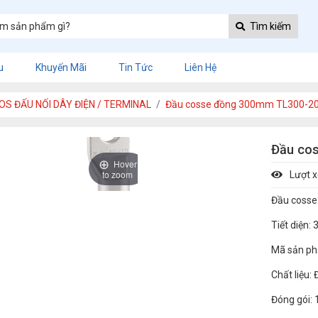
Tìm kiếm
u
Khuyến Mãi
Tin Tức
Liên Hệ
OS ĐẤU NỐI DÂY ĐIỆN / TERMINAL
Đầu cosse đồng 300mm TL300-20
Đầu co
Hover
to zoom
Lượt 
Đầu coss
Tiết diện
Mã sản ph
Chất liệu:
Đóng gói: 