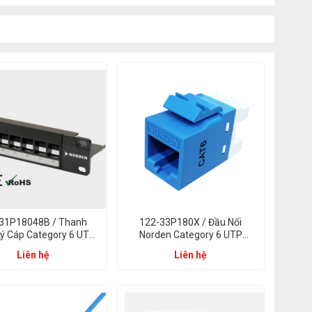
31P18048B / Thanh
122-33P180X / Đầu Nối
ý Cáp Category 6 UTP
Norden Category 6 UTP
h Panel Blank Punch
Keystone Punch Down
Liên hệ
Liên hệ
Down 48 Port