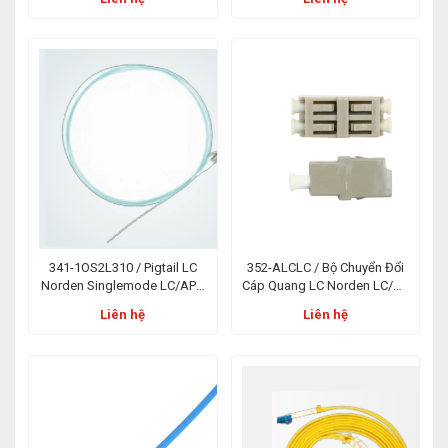
Down 48 Port
341-1OS2L310 / Pigtail LC
352-ALCLC / Bộ Chuyển Đổi
Norden Singlemode LC/APC
Cáp Quang LC Norden LC/PC
1m PVC OS2
Singlemode Duplex Adaptor
Liên hệ
Liên hệ