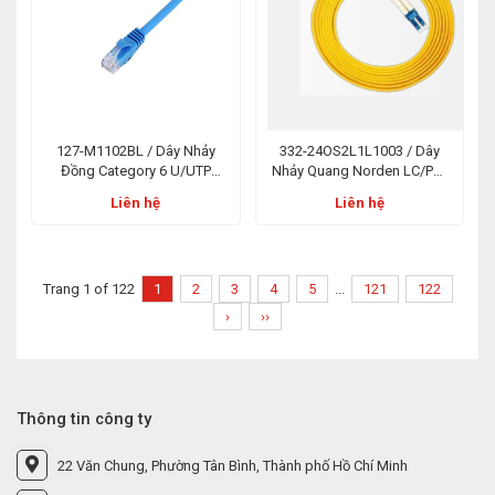
127-M1102BL / Dây Nhảy
332-24OS2L1L1003 / Dây
Đồng Category 6 U/UTP
Nhảy Quang Norden LC/PC-
Patch Cord E-Series PVC 02m
LC/PC 3m Duplex LSZH OS2
Liên hệ
Liên hệ
Xanh Dương
Trang 1 of 122
1
2
3
4
5
...
121
122
›
››
Thông tin công ty
22 Văn Chung, Phường Tân Bình, Thành phố Hồ Chí Minh