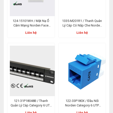
124-15101WH / Mặt Nạ Ổ
1335-M201R1 / Thanh Quản
Cắm Mạng Norden Face
Lý Cáp Có Nắp Che Norden
Plate USA Plain 01 Port Trắng
1U Metal Cable Management
Liên hệ
Liên hệ
With Cover
121-31P18048B / Thanh
122-33P180X / Đầu Nối
Quản Lý Cáp Category 6 UTP
Norden Category 6 UTP
Patch Panel Blank Punch
Keystone Punch Down
Liên hệ
Liên hệ