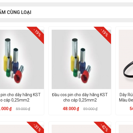
ẨM CÙNG LOẠI
-19%
-19%
 pin cho dây hãng KST
Đầu cos pin cho dây hãng KST
Dây Rú
ho cáp 0,25mm2
cho cáp 0,25mm2
Màu Đe
.000 ₫
48.000 ₫
5
59.000 ₫
59.000 ₫
-31%
-42%