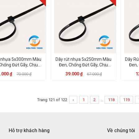
t nhựa 5x300mm Màu
Dây rút nhựa 5x250mm Màu
Dây R
Chống Đứt Gãy, Chịu
Đen, Chống Đứt Gãy, Chịu
Đen,
Nhiệt Đến 85 độ
Nhiệt Đến 85 độ
.000 ₫
39.000 ₫
1
70.000 ₫
67.000 ₫
Trang 121 of 122
‹
1
2
..
118
119
Hỗ trợ khách hàng
Về chúng tôi