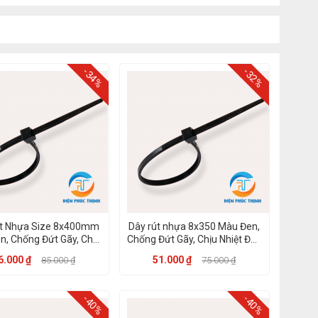
-34%
-32%
t Nhựa Size 8x400mm
Dây rút nhựa 8x350 Màu Đen,
n, Chống Đứt Gãy, Chịu
Chống Đứt Gãy, Chịu Nhiệt Đến
Nhiệt Đến 85 độ
85 độ
6.000 ₫
51.000 ₫
85.000 ₫
75.000 ₫
-40%
-40%