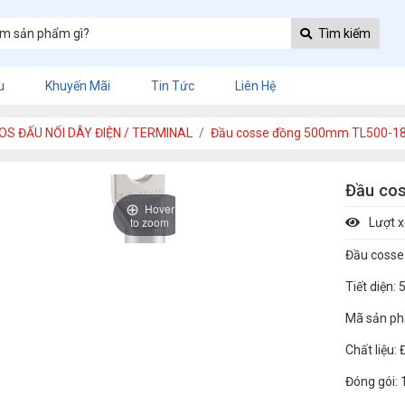
Tìm kiếm
u
Khuyến Mãi
Tin Tức
Liên Hệ
OS ĐẤU NỐI DÂY ĐIỆN / TERMINAL
Đầu cosse đồng 500mm TL500-18
Đầu co
Hover
to zoom
Lượt 
Đầu coss
Tiết diện
Mã sản ph
Chất liệu:
Đóng gói: 