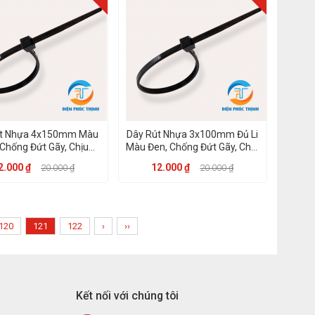
út Nhựa 4x150mm Màu
Dây Rút Nhựa 3x100mm Đủ Li
 Chống Đứt Gãy, Chịu
Màu Đen, Chống Đứt Gãy, Chịu
Nhiệt Đến 85 độ
Nhiệt Đến 85 độ
2.000 ₫
12.000 ₫
20.000 ₫
20.000 ₫
120
121
122
›
››
Kết nối với chúng tôi