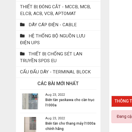
THIẾT BỊ ĐÓNG CẮT - MCCB, MCB,
ELCB, ACB, VCB, APTOMAT
DÂY CÁP ĐIỆN - CABLE
HỆ THỐNG BỘ NGUỒN LƯU
ĐIỆN UPS
THIẾT BỊ CHỐNG SÉT LAN
TRUYỀN SPDS EU
CẤU ĐẤU DÂY - TERMINAL BLOCK
CÁC BÀI MỚI NHẤT
Aug 23, 2022
Biến tần yaskawa cho cần trục
THÔNG T
l1000a
Đang cập
Aug 23, 2022
Biến tần cho thang máy l1000a
chính hãng