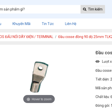
Tìm kiếm
u
Khuyến Mãi
Tin Tức
Liên Hệ
OS ĐẤU NỐI DÂY ĐIỆN / TERMINAL
Đầu cosse đồng 90 độ 25mm TLK
Đầu co
Lượt 
Đầu cosse
Tiết diện
Mã sản ph
Chất liệu:
Hover to zoom
Đóng gói: 