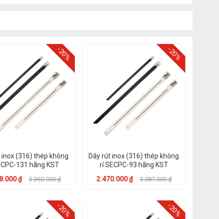
-20%
-20%
 inox (316) thép không
Dây rút inox (316) thép không
SECPC-131 hãng KST
rỉ SECPC-93 hãng KST
8.000 ₫
2.470.000 ₫
3.360.000 ₫
3.087.000 ₫
-20%
-20%