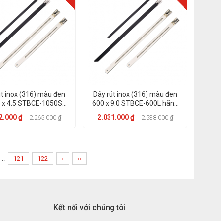
út inox (316) màu đen
Dây rút inox (316) màu đen
 x 4.5 STBCE-1050S
600 x 9.0 STBCE-600L hãng
hãng KST
KST
2.000 ₫
2.031.000 ₫
2.265.000 ₫
2.538.000 ₫
..
121
122
›
››
Kết nối với chúng tôi