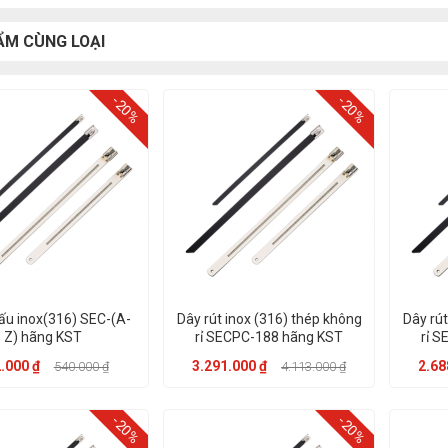
ẨM CÙNG LOẠI
-20%
-20%
ấu inox(316) SEC-(A-
Dây rút inox (316) thép không
Dây rút
Z) hãng KST
rỉ SECPC-188 hãng KST
rỉ 
.000 ₫
3.291.000 ₫
2.68
540.000 ₫
4.113.000 ₫
-20%
-20%