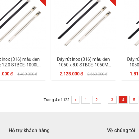
t inox (316) màu đen
Dây rút inox (316) màu đen
Dây r
x 12.0 STBCE-1000L
1050 x 8.0 STBCE-1050M
1050
hãng KST
hãng KST
.000 ₫
2.128.000 ₫
1.81
1.439.000 ₫
2.660.000 ₫
Trang 4 of 122
‹
1
2
...
3
4
5
Hỗ trợ khách hàng
Về chúng tôi