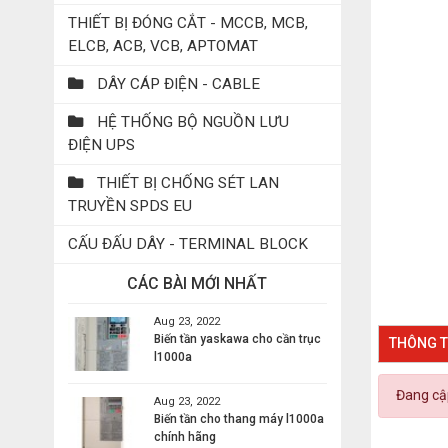
THIẾT BỊ ĐÓNG CẮT - MCCB, MCB,
ELCB, ACB, VCB, APTOMAT
DÂY CÁP ĐIỆN - CABLE
HỆ THỐNG BỘ NGUỒN LƯU
ĐIỆN UPS
THIẾT BỊ CHỐNG SÉT LAN
TRUYỀN SPDS EU
CẤU ĐẤU DÂY - TERMINAL BLOCK
CÁC BÀI MỚI NHẤT
Aug 23, 2022
Biến tần yaskawa cho cần trục
THÔNG T
l1000a
Đang cập
Aug 23, 2022
Biến tần cho thang máy l1000a
chính hãng