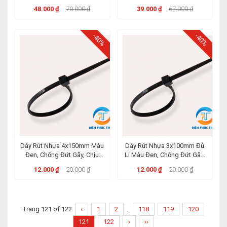
Nhiệt Đến 85 độ
Nhiệt Đến 85 độ
48.000 ₫
70.000 ₫
39.000 ₫
67.000 ₫
-40%
-40%
Dây Rút Nhựa 4x150mm Màu
Dây Rút Nhựa 3x100mm Đủ
Đen, Chống Đứt Gãy, Chịu
Li Màu Đen, Chống Đứt Gãy,
Nhiệt Đến 85 độ
Chịu Nhiệt Đến 85 độ
12.000 ₫
20.000 ₫
12.000 ₫
20.000 ₫
Trang 121 of 122
‹
1
2
..
118
119
120
121
122
›
››