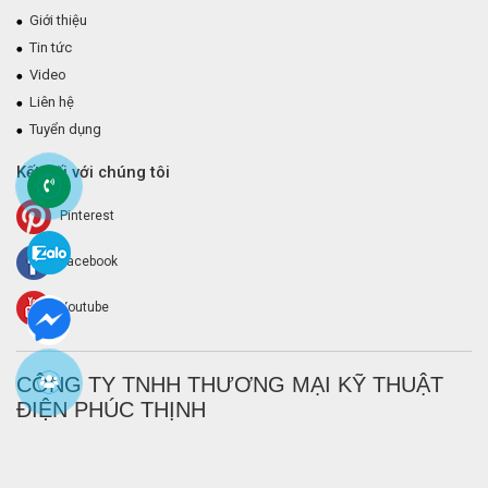
Giới thiệu
Tin tức
Video
Liên hệ
Tuyển dụng
Kết nối với chúng tôi
Pinterest
Facebook
Youtube
CÔNG TY TNHH THƯƠNG MẠI KỸ THUẬT
ĐIỆN PHÚC THỊNH
Với các giải pháp công nghệ tốt nhất và đội ngũ kỳ cựu,
Điện Phúc
Thịnh
là những gì bạn cần cùng đồng hành với bạn cho mọi nhu cầu
bạn cần trong lĩnh vực điện và điện tử