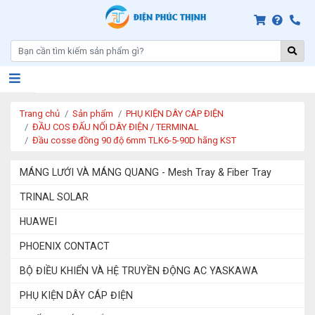
Trang chủ
Sản phẩm
PHỤ KIỆN DÂY CÁP ĐIỆN
ĐẦU COS ĐẤU NỐI DÂY ĐIỆN / TERMINAL
Đầu cosse đồng 90 độ 6mm TLK6-5-90D hãng KST
MÁNG LƯỚI VÀ MÁNG QUANG - Mesh Tray & Fiber Tray
TRINAL SOLAR
HUAWEI
PHOENIX CONTACT
BỘ ĐIỀU KHIỂN VÀ HỆ TRUYỀN ĐỘNG AC YASKAWA
PHỤ KIỆN DÂY CÁP ĐIỆN