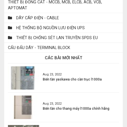
THIẾT BỊ ĐÓNG CẮT - MCCB, MCB, ELCB, ACB, VCB,
APTOMAT
DÂY CÁP ĐIỆN - CABLE
HỆ THỐNG BỘ NGUỒN LƯU ĐIỆN UPS
THIẾT BỊ CHỐNG SÉT LAN TRUYỀN SPDS EU
CẤU ĐẤU DÂY - TERMINAL BLOCK
CÁC BÀI MỚI NHẤT
Aug 23, 2022
Biến tần yaskawa cho cần trục l1000a
Aug 23, 2022
Biến tần cho thang máy l1000a chính hãng