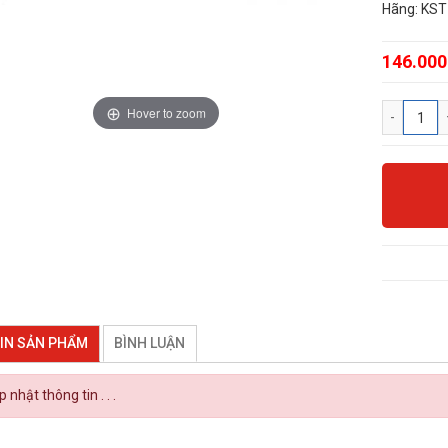
Hãng: KST
146.000
Hover to zoom
IN SẢN PHẨM
BÌNH LUẬN
 nhật thông tin . . .