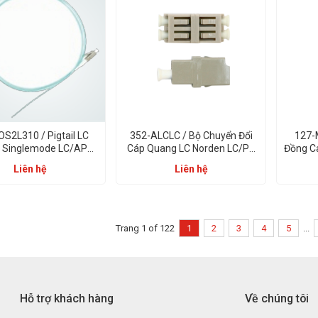
S2L310 / Pigtail LC
352-ALCLC / Bộ Chuyển Đổi
127-
 Singlemode LC/APC
Cáp Quang LC Norden LC/PC
Đồng C
1m PVC OS2
Singlemode Duplex Adaptor
Cord E
Liên hệ
Liên hệ
Trang 1 of 122
1
2
3
4
5
...
Hỗ trợ khách hàng
Về chúng tôi