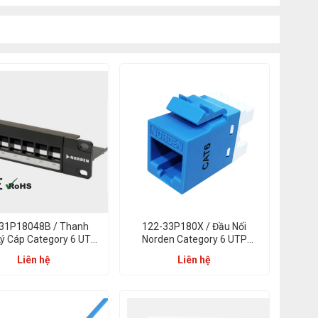
31P18048B / Thanh
122-33P180X / Đầu Nối
ý Cáp Category 6 UTP
Norden Category 6 UTP
h Panel Blank Punch
Keystone Punch Down
Liên hệ
Liên hệ
Down 48 Port