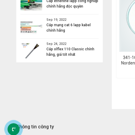
Cáp etherline lapp công nghiệp
chính hãng độc quyền
Sep 19, 2022
Cáp mạng cat 6 lapp kabel
chính hãng
Sep 24, 2022
Cáp olflex 110 Classic chính
hãng, giá tốt nhất
341-1O
Norden
Thông tin công ty