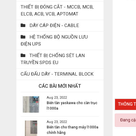
THIẾT BỊ ĐÓNG CẮT - MCCB, MCB,
ELCB, ACB, VCB, APTOMAT
DÂY CÁP ĐIỆN - CABLE
HỆ THỐNG BỘ NGUỒN LƯU
ĐIỆN UPS
THIẾT BỊ CHỐNG SÉT LAN
TRUYỀN SPDS EU
CẤU ĐẤU DÂY - TERMINAL BLOCK
CÁC BÀI MỚI NHẤT
Aug 23, 2022
Biến tần yaskawa cho cần trục
THÔNG T
l1000a
Đang cập
Aug 23, 2022
Biến tần cho thang máy l1000a
chính hãng