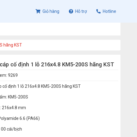
Giỏ hàng
Hỗ trợ
Hotline
0S hãng KST
 cáp cố định 1 lỗ 216x4.8 KM5-200S hãng KST
xem: 9269
áp cố định 1 lỗ 216x4.8 KM5-200S hãng KST
hẩm: KM5-200S
c: 216x4.8 mm
 Polyamide 6.6 (PA66)
100 cái/bịch