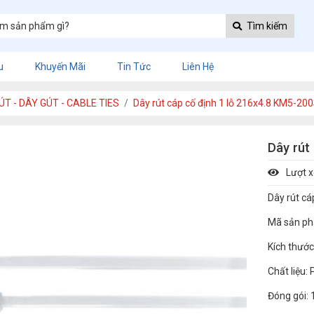
Tìm kiếm
u
Khuyến Mãi
Tin Tức
Liên Hệ
ÚT - DÂY GÚT - CABLE TIES
Dây rút cáp cố định 1 lỗ 216x4.8 KM5-20
Dây rút
Lượt 
Dây rút c
Mã sản p
Kích thướ
Chất liệu:
Đóng gói: 