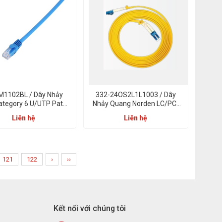
M1102BL / Dây Nhảy
332-24OS2L1L1003 / Dây
ategory 6 U/UTP Patch
Nhảy Quang Norden LC/PC-
-Series PVC 02m Xanh
LC/PC 3m Duplex LSZH OS2
Liên hệ
Liên hệ
Dương
121
122
›
››
Kết nối với chúng tôi