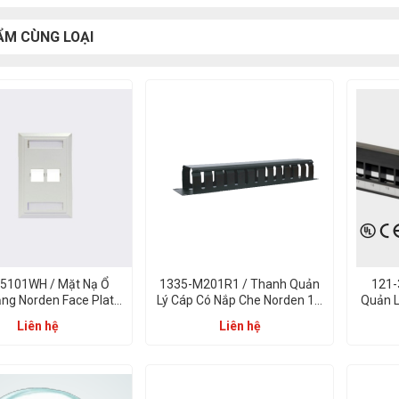
ẨM CÙNG LOẠI
5101WH / Mặt Nạ Ổ
1335-M201R1 / Thanh Quản
121-
g Norden Face Plate
Lý Cáp Có Nắp Che Norden 1U
Quản L
Plain 01 Port Trắng
Metal Cable Management
Patc
Liên hệ
Liên hệ
With Cover