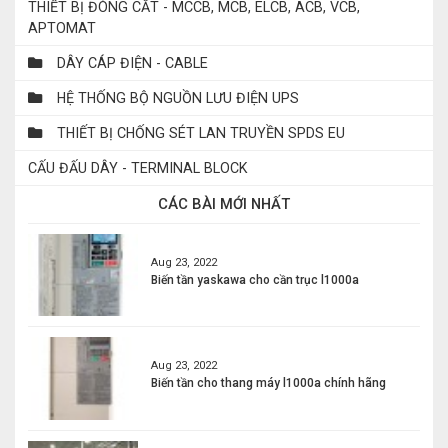
THIẾT BỊ ĐÓNG CẮT - MCCB, MCB, ELCB, ACB, VCB,
APTOMAT
DÂY CÁP ĐIỆN - CABLE
HỆ THỐNG BỘ NGUỒN LƯU ĐIỆN UPS
THIẾT BỊ CHỐNG SÉT LAN TRUYỀN SPDS EU
CẤU ĐẤU DÂY - TERMINAL BLOCK
CÁC BÀI MỚI NHẤT
Aug 23, 2022
Biến tần yaskawa cho cần trục l1000a
Aug 23, 2022
Biến tần cho thang máy l1000a chính hãng