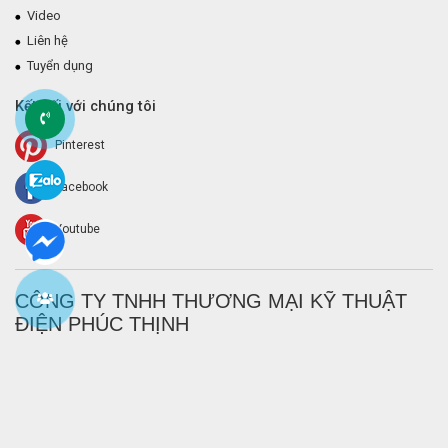
Video
Liên hệ
Tuyển dụng
Kết nối với chúng tôi
Pinterest
Facebook
Youtube
CÔNG TY TNHH THƯƠNG MẠI KỸ THUẬT
ĐIỆN PHÚC THỊNH
Với các giải pháp công nghệ tốt nhất và đội ngũ kỳ cựu,
Điện Phúc
Thịnh
là những gì bạn cần cùng đồng hành với bạn cho mọi nhu cầu
bạn cần trong lĩnh vực điện và điện tử