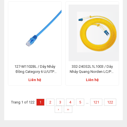
127-M1102BL / Dây Nhảy
332-24OS2L1L1003 / Dây
Đồng Category 6 U/UTP
Nhảy Quang Norden LC/PC-
Patch Cord E-Series PVC 02m
LC/PC 3m Duplex LSZH OS2
Liên hệ
Liên hệ
Xanh Dương
Trang 1 of 122
1
2
3
4
5
...
121
122
›
››