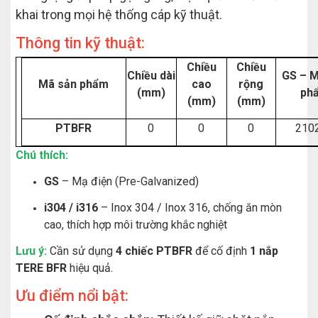
khai trong mọi hệ thống cáp kỹ thuật.
Thông tin kỹ thuật:
Chiều
Chiều
Chiều dài
GS – M
Mã sản phẩm
cao
rộng
(mm)
ph
(mm)
(mm)
PTBFR
0
0
0
210
Chú thích:
GS
– Mạ điện (Pre-Galvanized)
i304 / i316
– Inox 304 / Inox 316, chống ăn mòn
cao, thích hợp môi trường khắc nghiệt
Lưu ý:
Cần sử dụng
4 chiếc PTBFR
để cố định
1 nắp
TERE BFR
hiệu quả.
Ưu điểm nổi bật: