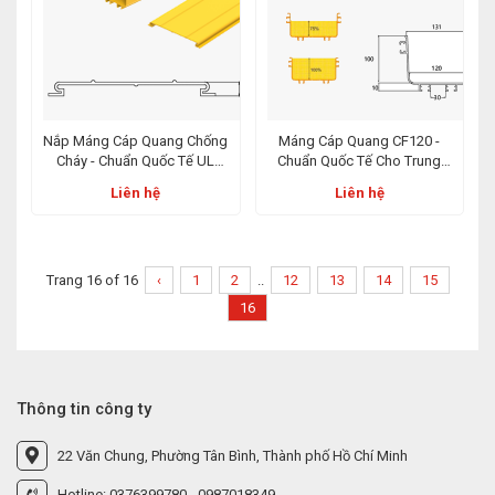
Nắp Máng Cáp Quang Chống
Máng Cáp Quang CF120 -
Cháy - Chuẩn Quốc Tế UL
Chuẩn Quốc Tế Cho Trung
E493064, Lựa Chọn An Toàn
Tâm Dữ Liệu Và Viễn Thông
Liên hệ
Liên hệ
Cho IDC & ODF
Trang 16 of 16
‹
1
2
..
12
13
14
15
16
Thông tin công ty
22 Văn Chung, Phường Tân Bình, Thành phố Hồ Chí Minh