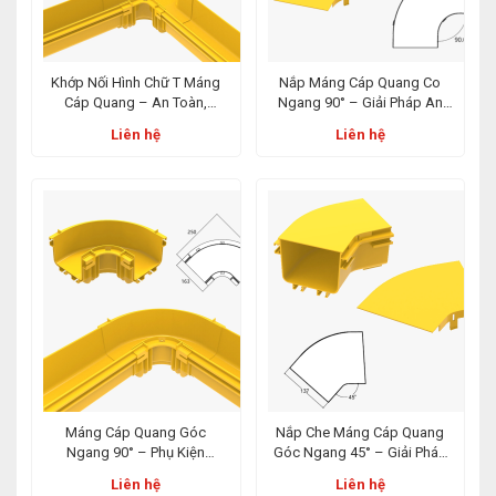
Khớp Nối Hình Chữ T Máng
Nắp Máng Cáp Quang Co
Cáp Quang – An Toàn,
Ngang 90° – Giải Pháp An
Chuẩn Quốc Tế, Tối Ưu Triển
Toàn Cho Hệ Thống Cáp
Liên hệ
Liên hệ
Khai Hệ Thống
Quang Hiện Đại
Máng Cáp Quang Góc
Nắp Che Máng Cáp Quang
Ngang 90° – Phụ Kiện
Góc Ngang 45° – Giải Pháp
Chuyên Dụng Cho Hệ Thống
Bảo Vệ Hệ Thống Cáp Toàn
Liên hệ
Liên hệ
Cáp Quang Trung Tâm Dữ
Diện