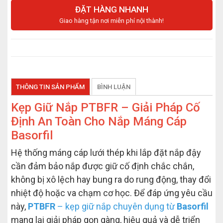
ĐẶT HÀNG NHANH
Giao hàng tận nơi miễn phí nội thành!
THÔNG TIN SẢN PHẨM
BÌNH LUẬN
Kẹp Giữ Nắp PTBFR – Giải Pháp Cố
Định An Toàn Cho Nắp Máng Cáp
Basorfil
Hệ thống máng cáp lưới thép khi lắp đặt nắp đậy
cần đảm bảo nắp được giữ cố định chắc chắn,
không bị xô lệch hay bung ra do rung động, thay đổi
nhiệt độ hoặc va chạm cơ học. Để đáp ứng yêu cầu
này,
PTBFR
– kẹp giữ nắp chuyên dụng từ
Basorfil
mang lại giải pháp gọn gàng, hiệu quả và dễ triển