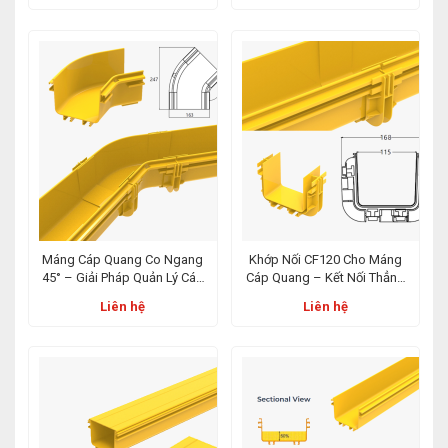
Liệu
Máng Cáp Quang Co Ngang
Khớp Nối CF120 Cho Máng
45° – Giải Pháp Quản Lý Cáp
Cáp Quang – Kết Nối Thẳng
Tối Ưu Cho IDC & Viễn Thông
Hiệu Quả Trong Hệ Thống
Liên hệ
Liên hệ
IDC & ODF