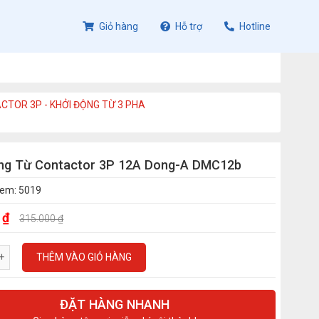
Giỏ hàng
Hỗ trợ
Hotline
CTOR 3P - KHỞI ĐỘNG TỪ 3 PHA
ộng Từ Contactor 3P 12A Dong-A DMC12b
xem: 5019
 ₫
315.000 ₫
THÊM VÀO GIỎ HÀNG
ĐẶT HÀNG NHANH