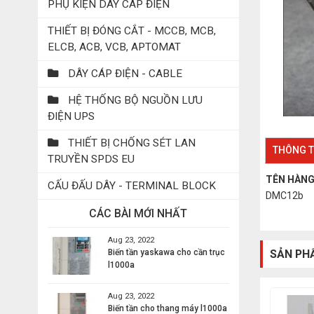
PHỤ KIỆN DÂY CÁP ĐIỆN
THIẾT BỊ ĐÓNG CẮT - MCCB, MCB,
ELCB, ACB, VCB, APTOMAT
DÂY CÁP ĐIỆN - CABLE
HỆ THỐNG BỘ NGUỒN LƯU
ĐIỆN UPS
THIẾT BỊ CHỐNG SÉT LAN
THÔNG T
TRUYỀN SPDS EU
TÊN HÀN
CẤU ĐẤU DÂY - TERMINAL BLOCK
DMC12b
CÁC BÀI MỚI NHẤT
Aug 23, 2022
Biến tần yaskawa cho cần trục
SẢN PH
l1000a
Aug 23, 2022
Biến tần cho thang máy l1000a