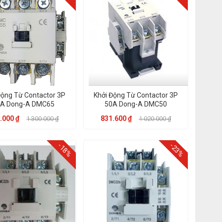
Động Từ Contactor 3P
Khởi Động Từ Contactor 3P
5A Dong-A DMC65
50A Dong-A DMC50
.000 ₫
831.600 ₫
1.300.000 ₫
1.020.000 ₫
-18%
-23%