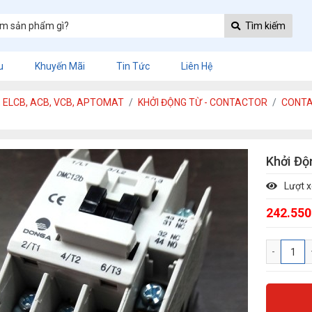
Tìm kiếm
u
Khuyến Mãi
Tin Tức
Liên Hệ
, ELCB, ACB, VCB, APTOMAT
KHỞI ĐỘNG TỪ - CONTACTOR
CONTA
Khởi Đ
Lượt 
242.550