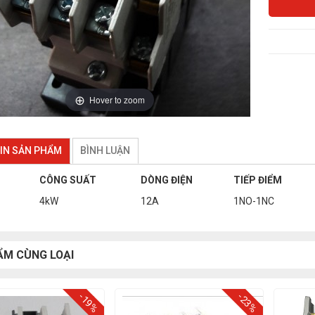
Hover to zoom
IN SẢN PHẨM
BÌNH LUẬN
G
CÔNG SUẤT
DÒNG ĐIỆN
TIẾP ĐIỂM
4kW
12A
1NO-1NC
ẨM CÙNG LOẠI
-19%
-23%