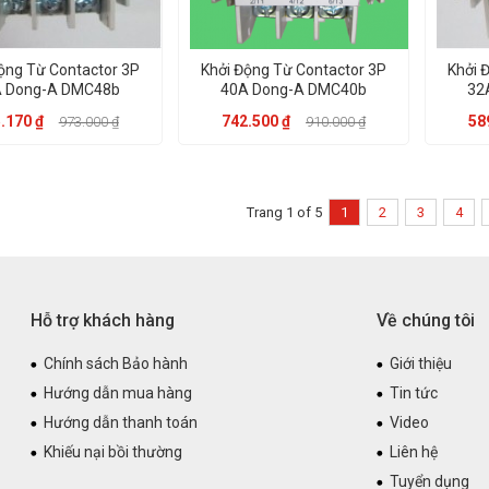
ộng Từ Contactor 3P
Khởi Động Từ Contactor 3P
Khởi 
 Dong-A DMC48b
40A Dong-A DMC40b
32
.170 ₫
742.500 ₫
58
973.000 ₫
910.000 ₫
Trang 1 of 5
1
2
3
4
Hỗ trợ khách hàng
Về chúng tôi
Chính sách Bảo hành
Giới thiệu
Hướng dẫn mua hàng
Tin tức
Hướng dẫn thanh toán
Video
Khiếu nại bồi thường
Liên hệ
Tuyển dụng