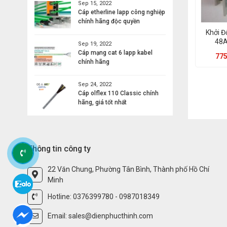
Sep 15, 2022
Cáp etherline lapp công nghiệp
chính hãng độc quyền
Khởi Đ
48A
Sep 19, 2022
Cáp mạng cat 6 lapp kabel
775
chính hãng
Sep 24, 2022
Cáp olflex 110 Classic chính
hãng, giá tốt nhất
Thông tin công ty
22 Văn Chung, Phường Tân Bình, Thành phố Hồ Chí
Minh
Hotline: 0376399780 - 0987018349
Email: sales@dienphucthinh.com