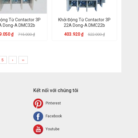
Động Từ Contactor 3P
Khởi Động Từ Contactor 3P
A Dong-A DMC32b
22A Dong-A DMC22b
9.050 ₫
403.920 ₫
715.000 ₫
522.000 ₫
5
›
››
Kết nối với chúng tôi
Pinterest
Facebook
Youtube