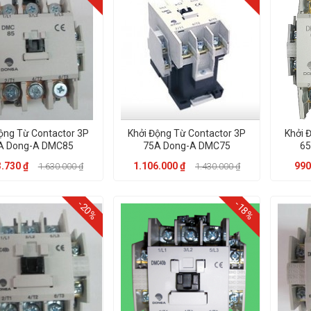
ộng Từ Contactor 3P
Khởi Động Từ Contactor 3P
Khởi 
A Dong-A DMC85
75A Dong-A DMC75
6
.730 ₫
1.106.000 ₫
990
1.630.000 ₫
1.430.000 ₫
-20%
-18%