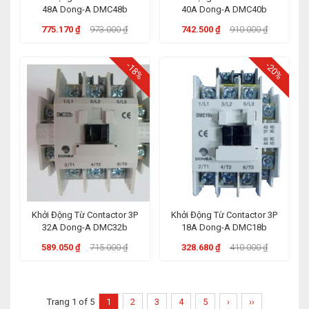
48A Dong-A DMC48b
40A Dong-A DMC40b
775.170 ₫
973.000 ₫
742.500 ₫
910.000 ₫
-18%
-20%
Khởi Động Từ Contactor 3P
Khởi Động Từ Contactor 3P
32A Dong-A DMC32b
18A Dong-A DMC18b
589.050 ₫
715.000 ₫
328.680 ₫
410.000 ₫
Trang 1 of 5
1
2
3
4
5
›
››