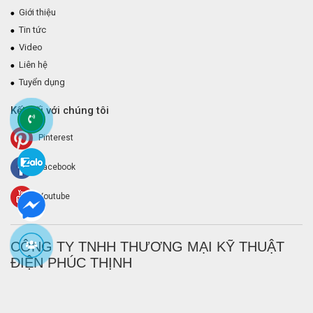
Giới thiệu
Tin tức
Video
Liên hệ
Tuyển dụng
Kết nối với chúng tôi
Pinterest
Facebook
Youtube
CÔNG TY TNHH THƯƠNG MẠI KỸ THUẬT
ĐIỆN PHÚC THỊNH
Với các giải pháp công nghệ tốt nhất và đội ngũ kỳ cựu,
Điện Phúc
Thịnh
là những gì bạn cần cùng đồng hành với bạn cho mọi nhu cầu
bạn cần trong lĩnh vực điện và điện tử