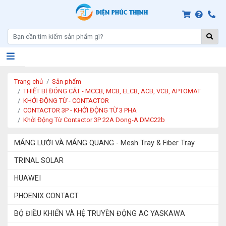
Trang chủ
Sản phẩm
THIẾT BỊ ĐÓNG CẮT - MCCB, MCB, ELCB, ACB, VCB, APTOMAT
KHỞI ĐỘNG TỪ - CONTACTOR
CONTACTOR 3P - KHỞI ĐỘNG TỪ 3 PHA
Khởi Động Từ Contactor 3P 22A Dong-A DMC22b
MÁNG LƯỚI VÀ MÁNG QUANG - Mesh Tray & Fiber Tray
TRINAL SOLAR
HUAWEI
PHOENIX CONTACT
BỘ ĐIỀU KHIỂN VÀ HỆ TRUYỀN ĐỘNG AC YASKAWA