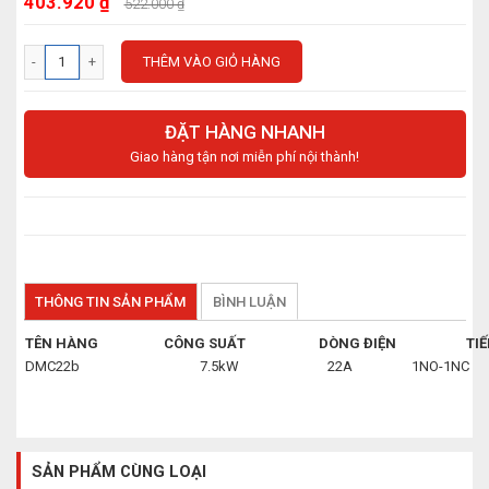
403.920 ₫
522.000 ₫
THÊM VÀO GIỎ HÀNG
ĐẶT HÀNG NHANH
Giao hàng tận nơi miễn phí nội thành!
THÔNG TIN SẢN PHẨM
BÌNH LUẬN
TÊN HÀNG
CÔNG SUẤT
DÒNG ĐIỆN
TIẾ
DMC22b
7.5kW
22A
1NO-1NC
SẢN PHẨM CÙNG LOẠI