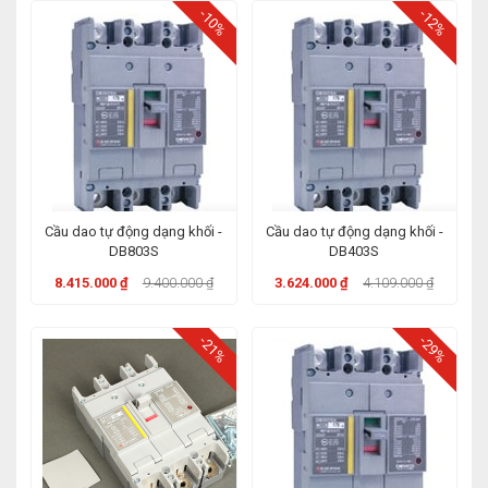
-10%
-12%
Cầu dao tự động dạng khối -
Cầu dao tự động dạng khối -
DB803S
DB403S
8.415.000 ₫
9.400.000 ₫
3.624.000 ₫
4.109.000 ₫
-21%
-29%