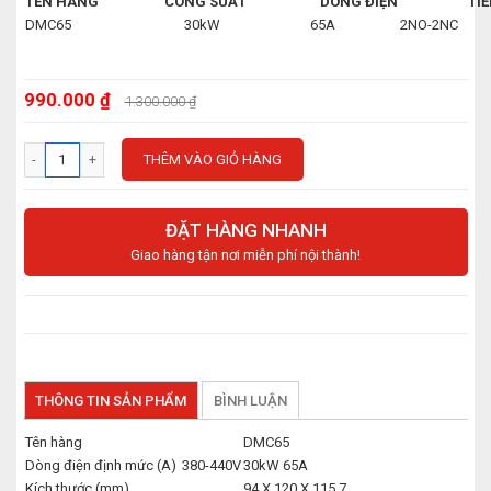
TÊN HÀNG
CÔNG SUẤT
DÒNG ĐIỆN
TIẾ
DMC65
30kW
65A
2NO-2NC
990.000 ₫
1.300.000 ₫
THÊM VÀO GIỎ HÀNG
ĐẶT HÀNG NHANH
Giao hàng tận nơi miễn phí nội thành!
THÔNG TIN SẢN PHẨM
BÌNH LUẬN
Tên hàng
DMC65
Dòng điện định mức (A)
380-440V
30kW 65A
Kích thước (mm)
94 X 120 X 115.7