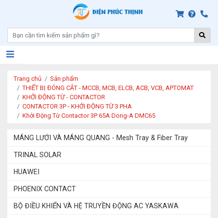
Trang chủ
Sản phẩm
THIẾT BỊ ĐÓNG CẮT - MCCB, MCB, ELCB, ACB, VCB, APTOMAT
KHỞI ĐỘNG TỪ - CONTACTOR
CONTACTOR 3P - KHỞI ĐỘNG TỪ 3 PHA
Khởi Động Từ Contactor 3P 65A Dong-A DMC65
MÁNG LƯỚI VÀ MÁNG QUANG - Mesh Tray & Fiber Tray
TRINAL SOLAR
HUAWEI
PHOENIX CONTACT
BỘ ĐIỀU KHIỂN VÀ HỆ TRUYỀN ĐỘNG AC YASKAWA