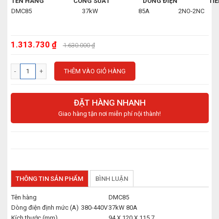
TÊN HÀNG
CÔNG SUẤT
DÒNG ĐIỆN
TIẾ
DMC85
37kW
85A
2NO-2NC
1.313.730 ₫
1.630.000 ₫
THÊM VÀO GIỎ HÀNG
ĐẶT HÀNG NHANH
Giao hàng tận nơi miễn phí nội thành!
THÔNG TIN SẢN PHẨM
BÌNH LUẬN
Tên hàng
DMC85
Dòng điện định mức (A)
380-440V
37kW 80A
Kích thước (mm)
94 X 120 X 115.7