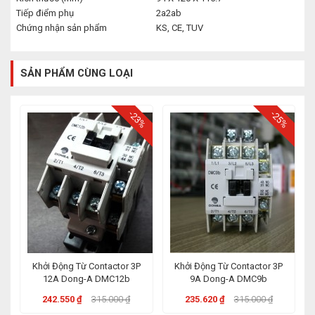
Tiếp điểm phụ
2a2ab
Chứng nhận sản phẩm
KS, CE, TUV
SẢN PHẨM CÙNG LOẠI
-23%
-25%
Khởi Động Từ Contactor 3P
Khởi Động Từ Contactor 3P
12A Dong-A DMC12b
9A Dong-A DMC9b
242.550 ₫
315.000 ₫
235.620 ₫
315.000 ₫