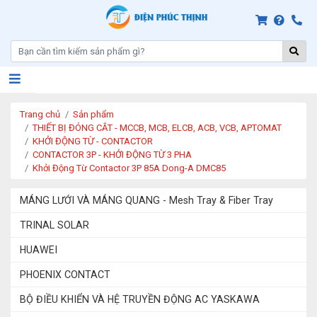
Trang chủ
Sản phẩm
THIẾT BỊ ĐÓNG CẮT - MCCB, MCB, ELCB, ACB, VCB, APTOMAT
KHỞI ĐỘNG TỪ - CONTACTOR
CONTACTOR 3P - KHỞI ĐỘNG TỪ 3 PHA
Khởi Động Từ Contactor 3P 85A Dong-A DMC85
MÁNG LƯỚI VÀ MÁNG QUANG - Mesh Tray & Fiber Tray
TRINAL SOLAR
HUAWEI
PHOENIX CONTACT
BỘ ĐIỀU KHIỂN VÀ HỆ TRUYỀN ĐỘNG AC YASKAWA