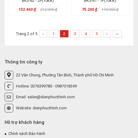
BK3-62 - 2P(10kA)
BK3-61 - 1P(10kA)
152.460 ₫
212.000 ₫
75.240 ₫
110.000 ₫
Trang 2 of 5
‹
1
2
3
4
5
›
››
Thông tin công ty
22 Văn Chung, Phường Tân Bình, Thành phố Hồ Chí Minh
Hotline: 0376399780 - 0987018349
Email: sales@dienphucthinh.com
Website: dienphucthinh.com
Hỗ trợ khách hàng
Chính sách Bảo hành