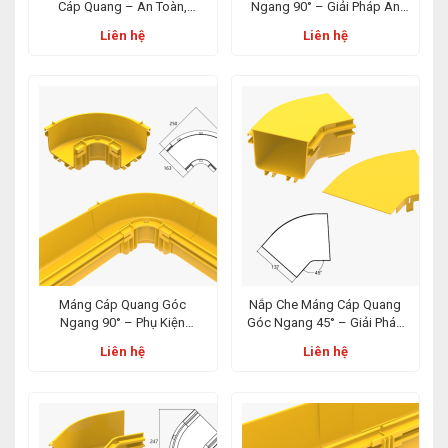
Cáp Quang – An Toàn,
Ngang 90° – Giải Pháp An
Chuẩn Quốc Tế, Tối Ưu Triển
Toàn Cho Hệ Thống Cáp
Liên hệ
Liên hệ
Khai Hệ Thống
Quang Hiện Đại
Máng Cáp Quang Góc
Nắp Che Máng Cáp Quang
Ngang 90° – Phụ Kiện
Góc Ngang 45° – Giải Pháp
Chuyên Dụng Cho Hệ Thống
Bảo Vệ Hệ Thống Cáp Toàn
Liên hệ
Liên hệ
Cáp Quang Trung Tâm Dữ
Diện
Liệu