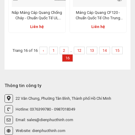
Nắp Máng Cáp Quang Chống
Máng Cáp Quang CF120 -
Cháy - Chuẩn Quốc Tế UL
Chuẩn Quốc Tế Cho Trung
E493064, Lựa Chọn An Toàn
Tâm Dữ Liệu Và Viễn Thông
Liên hệ
Liên hệ
Cho IDC & ODF
Trang 16 of 16
‹
1
2
..
12
13
14
15
16
Thông tin công ty
22 Văn Chung, Phường Tân Bình, Thành phố Hồ Chí Minh
Hotline: 0376399780 - 0987018349
Email: sales@dienphucthinh.com
Website: dienphucthinh.com