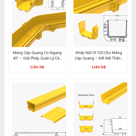
Máng Cáp Quang Co Ngang
Khớp Nối CF120 Cho Máng
45° – Giải Pháp Quản Lý Cáp
Cáp Quang – Kết Nối Thẳng
Tối Ưu Cho IDC & Viễn Thông
Hiệu Quả Trong Hệ Thống
Liên hệ
Liên hệ
IDC & ODF