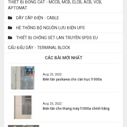
THIẾT BỊ ĐÓNG CẮT - MCCB, MCB, ELCB, ACB, VCB,
APTOMAT
DÂY CÁP ĐIỆN - CABLE
HỆ THỐNG BỘ NGUỒN LƯU ĐIỆN UPS
THIẾT BỊ CHỐNG SÉT LAN TRUYỀN SPDS EU
CẤU ĐẤU DÂY - TERMINAL BLOCK
CÁC BÀI MỚI NHẤT
Aug 23, 2022
Biến tần yaskawa cho cần trục l1000a
Aug 23, 2022
Biến tần cho thang máy l1000a chính hãng