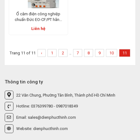
Ổ cắm điện công nghiệp
chuẩn Đức EO-CF/PT hãng
Phoenix Contact
Liên hệ
Trang 11 of 11
‹
1
2
..
7
8
9
10
11
Thông tin công ty
22 Văn Chung, Phường Tân Bình, Thành phố Hồ Chí Minh
Hotline: 0376399780 - 0987018349
Email: sales@dienphucthinh.com
Website: dienphucthinh.com