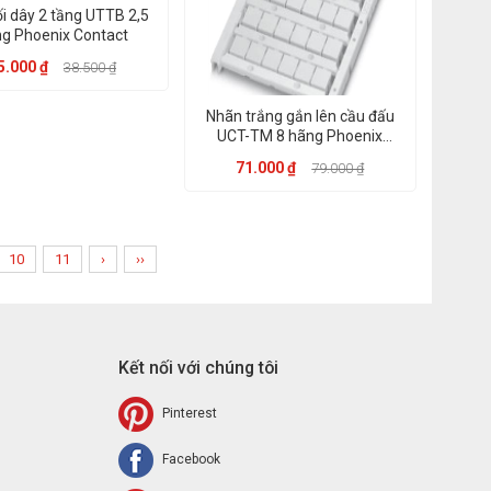
i dây 2 tầng UTTB 2,5
g Phoenix Contact
5.000 ₫
38.500 ₫
Nhãn trắng gắn lên cầu đấu
UCT-TM 8 hãng Phoenix
Contact
71.000 ₫
79.000 ₫
10
11
›
››
Kết nối với chúng tôi
Pinterest
Facebook