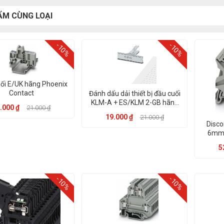
ẨM CÙNG LOẠI
-10%
-10%
ối E/UK hãng Phoenix
Contact
Đánh dấu dải thiết bị đầu cuối
KLM-A + ES/KLM 2-GB hãng
.000 ₫
21.000 ₫
Phoenix Contact
19.000 ₫
21.000 ₫
Disco
6mm²
5
-10%
-10%