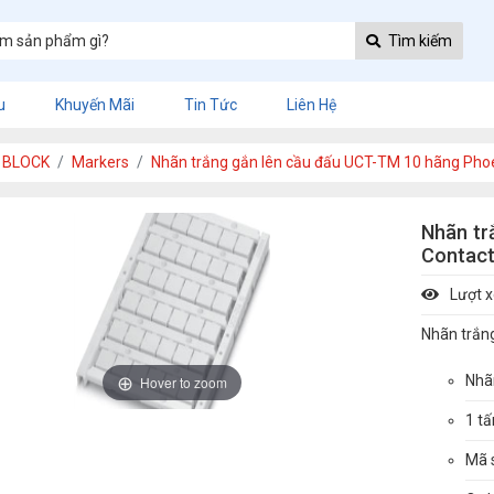
Tìm kiếm
u
Khuyến Mãi
Tin Tức
Liên Hệ
 BLOCK
Markers
Nhãn trắng gắn lên cầu đấu UCT-TM 10 hãng Pho
Nhãn tr
Contac
Lượt 
Nhãn trắn
Nhã
Hover to zoom
1 t
Mã 