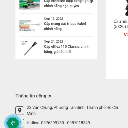
Cáp etherline lapp công nghiệp
chính hãng độc quyền
Sep 19, 2022
Cầu nối
Cáp mạng cat 6 lapp kabel
(5X20) 
chính hãng
61
Sep 24, 2022
Cáp olflex 110 Classic chính
hãng, giá tốt nhất
Thông tin công ty
22 Văn Chung, Phường Tân Bình, Thành phố Hồ Chí
Minh
Hotline: 0376399780 - 0987018349