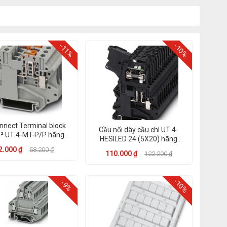
-11%
-10%
nnect Terminal block
Cầu nối dây cầu chì UT 4-
 UT 4-MT-P/P hãng
HESILED 24 (5X20) hãng
Phoenix Contact
Phoenix Contact
2.000 ₫
58.200 ₫
110.000 ₫
122.200 ₫
-10%
-9%