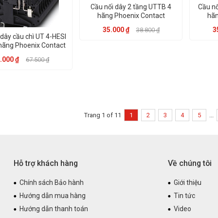
Cầu nối dây 2 tầng UTTB 4
Cầu nố
hãng Phoenix Contact
hãn
35.000 ₫
3
38.800 ₫
 dây cầu chì UT 4-HESI
hãng Phoenix Contact
.000 ₫
67.500 ₫
Trang 1 of 11
1
2
3
4
5
...
Hỗ trợ khách hàng
Về chúng tôi
Chính sách Bảo hành
Giới thiệu
Hướng dẫn mua hàng
Tin tức
Hướng dẫn thanh toán
Video