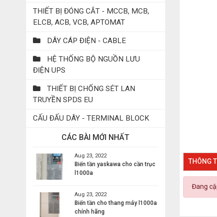
THIẾT BỊ ĐÓNG CẮT - MCCB, MCB,
ELCB, ACB, VCB, APTOMAT
DÂY CÁP ĐIỆN - CABLE
HỆ THỐNG BỘ NGUỒN LƯU
ĐIỆN UPS
THIẾT BỊ CHỐNG SÉT LAN
TRUYỀN SPDS EU
CẤU ĐẤU DÂY - TERMINAL BLOCK
CÁC BÀI MỚI NHẤT
Aug 23, 2022
THÔNG T
Biến tần yaskawa cho cần trục
l1000a
Đang cập
Aug 23, 2022
Biến tần cho thang máy l1000a
chính hãng