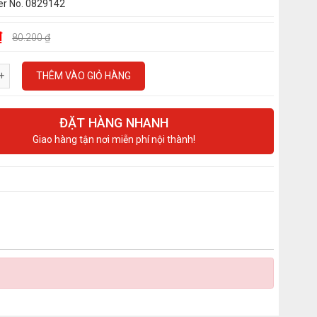
er No. 0829142
₫
80.200 ₫
THÊM VÀO GIỎ HÀNG
ĐẶT HÀNG NHANH
Giao hàng tận nơi miễn phí nội thành!