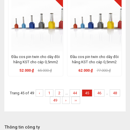
Đầu cos pin twin cho dây đôi
Đầu cos pin twin cho dây đôi
hãng KST cho cáp 0,5mm2
hãng KST cho cáp 0,5mm2
52.000 ₫
65.000 ₫
62.000 ₫
77.000 ₫
Trang 45 of 49
‹
1
2
...
44
45
46
..
48
49
›
››
Thông tin công ty