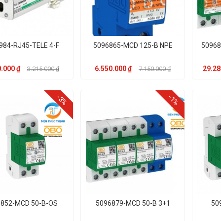
984-RJ45-TELE 4-F
5096865-MCD 125-B NPE
50968
.000 ₫
6.550.000 ₫
29.28
3.215.000 ₫
7.150.000 ₫
-3%
-1%
852-MCD 50-B-OS
5096879-MCD 50-B 3+1
50