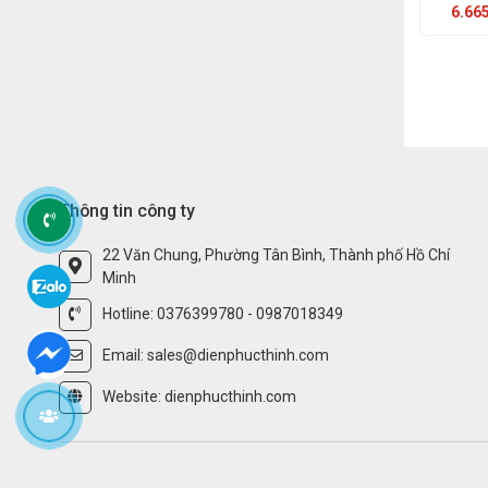
6.665
Thông tin công ty
22 Văn Chung, Phường Tân Bình, Thành phố Hồ Chí
Minh
Hotline: 0376399780 - 0987018349
Email: sales@dienphucthinh.com
Website: dienphucthinh.com
CÔNG TY TNHH THƯƠNG MẠI KỸ THUẬ