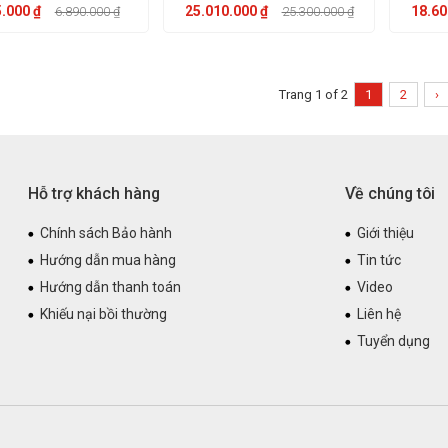
.000 ₫
25.010.000 ₫
18.60
6.890.000 ₫
25.300.000 ₫
Trang 1 of 2
1
2
›
Hỗ trợ khách hàng
Về chúng tôi
Chính sách Bảo hành
Giới thiệu
Hướng dẫn mua hàng
Tin tức
Hướng dẫn thanh toán
Video
Khiếu nại bồi thường
Liên hệ
Tuyển dụng
T ĐIỆN PHÚC THỊNH