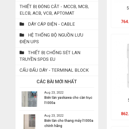
THIẾT BỊ ĐÓNG CẮT - MCCB, MCB,
5
ELCB, ACB, VCB, APTOMAT
764.
DÂY CÁP ĐIỆN - CABLE
HỆ THỐNG BỘ NGUỒN LƯU
ĐIỆN UPS
THIẾT BỊ CHỐNG SÉT LAN
TRUYỀN SPDS EU
CẤU ĐẤU DÂY - TERMINAL BLOCK
CÁC BÀI MỚI NHẤT
Aug 23, 2022
Biến tần yaskawa cho cần trục
l1000a
862.
Aug 23, 2022
Biến tần cho thang máy l1000a
chính hãng