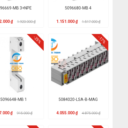
96669-MB 3+NPE
5096680-MB 4
2.000 ₫
1.151.000 ₫
1.920.000 ₫
1.517.000 ₫
-25%
-17%
5096648-MB 1
5084020-LSA-B-MAG
7.000 ₫
4.055.000 ₫
915.000 ₫
4.875.000 ₫