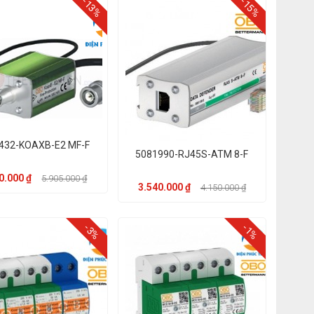
-13%
-15%
432-KOAXB-E2 MF-F
5081990-RJ45S-ATM 8-F
0.000 ₫
5.905.000 ₫
3.540.000 ₫
4.150.000 ₫
-3%
-1%