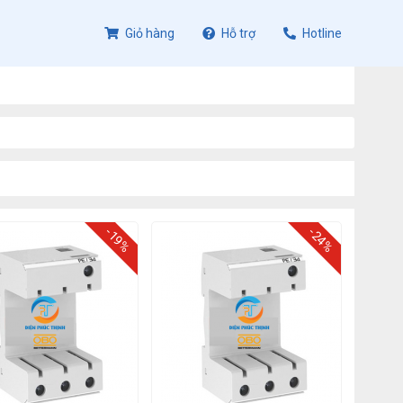
Giỏ hàng
Hỗ trợ
Hotline
-19%
-24%