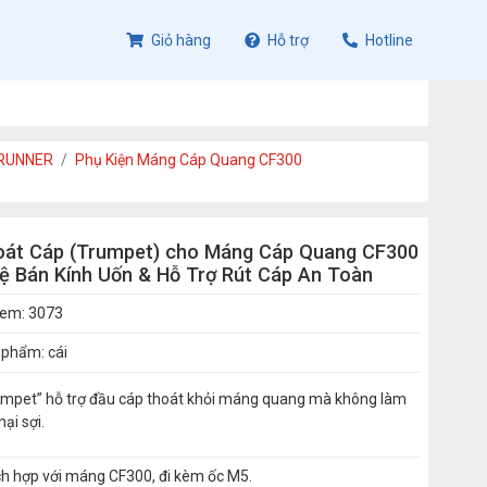
Giỏ hàng
Hỗ trợ
Hotline
RRUNNER
Phụ Kiện Máng Cáp Quang CF300
oát Cáp (Trumpet) cho Máng Cáp Quang CF300
ệ Bán Kính Uốn & Hỗ Trợ Rút Cáp An Toàn
xem: 3073
 phẩm: cái
umpet” hỗ trợ đầu cáp thoát khỏi máng quang mà không làm
hại sợi.
ch hợp với máng CF300, đi kèm ốc M5.