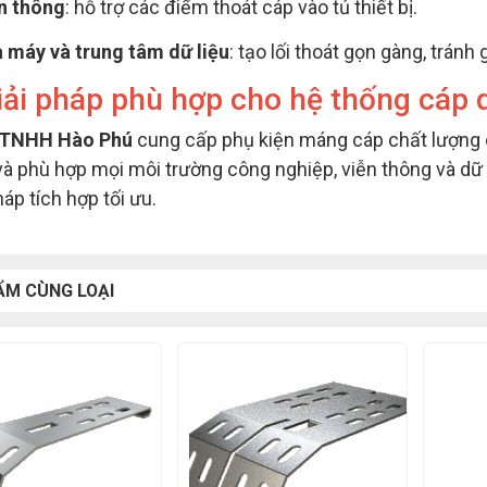
n thông
: hỗ trợ các điểm thoát cáp vào tủ thiết bị.
 máy và trung tâm dữ liệu
: tạo lối thoát gọn gàng, tránh
iải pháp phù hợp cho hệ thống cáp q
 TNHH Hào Phú
cung cấp phụ kiện máng cáp chất lượng 
và phù hợp mọi môi trường công nghiệp, viễn thông và dữ l
háp tích hợp tối ưu.
ẨM CÙNG LOẠI