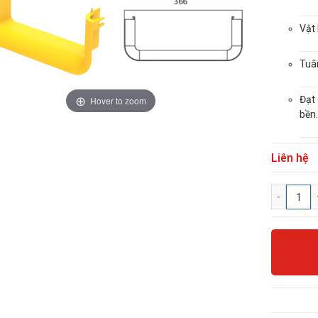
Vật 
Tuâ
Đạt
Hover to zoom
bền
Liên hệ