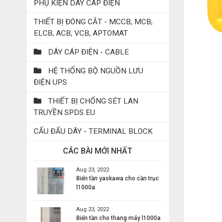
PHỤ KIỆN DÂY CÁP ĐIỆN
THIẾT BỊ ĐÓNG CẮT - MCCB, MCB,
ELCB, ACB, VCB, APTOMAT
DÂY CÁP ĐIỆN - CABLE
HỆ THỐNG BỘ NGUỒN LƯU
ĐIỆN UPS
THIẾT BỊ CHỐNG SÉT LAN
TRUYỀN SPDS EU
CẤU ĐẤU DÂY - TERMINAL BLOCK
CÁC BÀI MỚI NHẤT
Aug 23, 2022
Biến tần yaskawa cho cần trục
l1000a
Aug 23, 2022
Biến tần cho thang máy l1000a