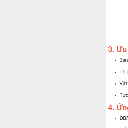
3. Ưu
Bán
Thi
Vật
Tươ
4. Ứn
ODF