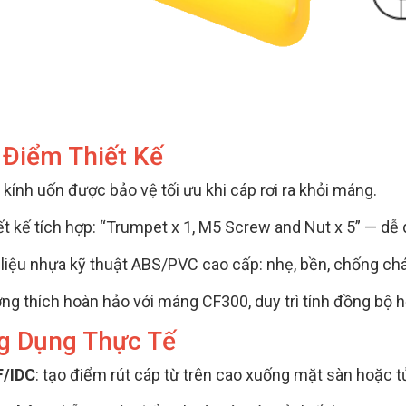
 Điểm Thiết Kế
 kính uốn được bảo vệ tối ưu khi cáp rơi ra khỏi máng.
ết kế tích hợp: “Trumpet x 1, M5 Screw and Nut x 5” — dễ d
 liệu nhựa kỹ thuật ABS/PVC cao cấp: nhẹ, bền, chống chá
ng thích hoàn hảo với máng CF300, duy trì tính đồng bộ h
g Dụng Thực Tế
/IDC
: tạo điểm rút cáp từ trên cao xuống mặt sàn hoặc t