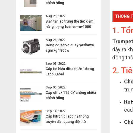
chính hãng
THÔNG T
Aug 26, 2022
Biến tần ac trung thế tiết kiệm
năng lượng fsdrive-mv1000
1. T
Aug 26, 2022
Trumpe
Động cơ servo quay yaskawa
dây ra k
sgm7g 1800w
đồng thờ
Sep 05, 2022
2. Ti
Cáp tín hiệu điều khiển 16awg
Lapp Kabel
Chố
Sep 05, 2022
tru
Cáp olflex 115 CY chống nhiễu
chính hãng
RoH
cad
Sep 14, 2022
Cáp hitronic lapp hệ thống
Chứ
truyền dẫn quang điện từ