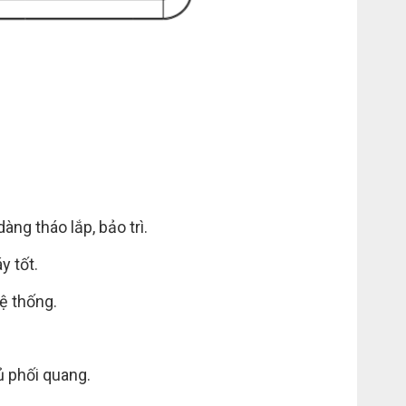
àng tháo lắp, bảo trì.
y tốt.
ệ thống.
ủ phối quang.