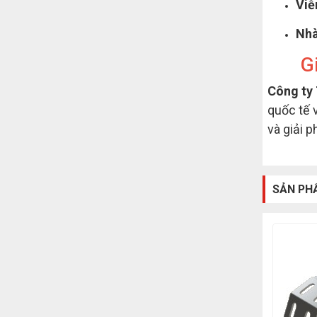
Viễ
Nhà
G
Công ty
quốc tế 
và giải p
SẢN PH