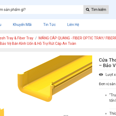
Tìm kiếm
u
Khuyến Mãi
Tin Tức
Liên Hệ
h Tray & Fiber Tray
MÁNG CÁP QUANG - FIBER OPTIC TRAY/ FIBE
ảo Vệ Bán Kính Uốn & Hỗ Trợ Rút Cáp An Toàn
Cửa Th
– Bảo V
Lượt 
Đơn vị sản
“Tr
tổn 
Thí