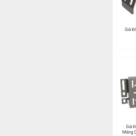
Giá Đ
Giá 
Máng C