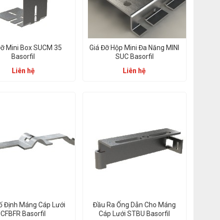
Đỡ Mini Box SUCM 35
Giá Đỡ Hộp Mini Đa Năng MINI
Basorfil
SUC Basorfil
Liên hệ
Liên hệ
ố Định Máng Cáp Lưới
Đầu Ra Ống Dẫn Cho Máng
CFBFR Basorfil
Cáp Lưới STBU Basorfil