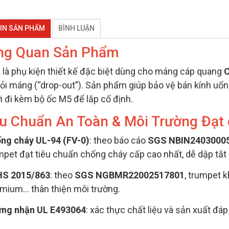
IN SẢN PHẨM
BÌNH LUẬN
ổng Quan Sản Phẩm
t
là phụ kiện thiết kế đặc biệt dùng cho máng cáp quang
C
hỏi máng (“drop-out”). Sản phẩm giúp bảo vệ bán kính uốn 
i đi kèm bộ ốc M5 để lắp cố định.
êu Chuẩn An Toàn & Môi Trường Đạt
ng cháy UL-94 (FV-0)
: theo báo cáo
SGS NBIN2403000
mpet đạt tiêu chuẩn chống cháy cấp cao nhất, dễ dập tắt l
S 2015/863
: theo
SGS NGBMR22002517801
, trumpet 
mium… thân thiện môi trường.
ng nhận UL E493064
: xác thực chất liệu và sản xuất đáp