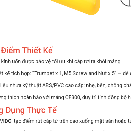
 Điểm Thiết Kế
 kính uốn được bảo vệ tối ưu khi cáp rơi ra khỏi máng.
ết kế tích hợp: “Trumpet x 1, M5 Screw and Nut x 5” — dễ d
 liệu nhựa kỹ thuật ABS/PVC cao cấp: nhẹ, bền, chống chá
ng thích hoàn hảo với máng CF300, duy trì tính đồng bộ h
g Dụng Thực Tế
/IDC
: tạo điểm rút cáp từ trên cao xuống mặt sàn hoặc t