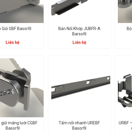
 Giữ GBF Basorfil
Bản Nối Khớp JUBFR-A
Bộ
Barsofil
Liên hệ
Liên hệ
 giữ máng lưới CGBF
Tấm nối nhanh UREBF
URBF –
Basorfil
Basorfil