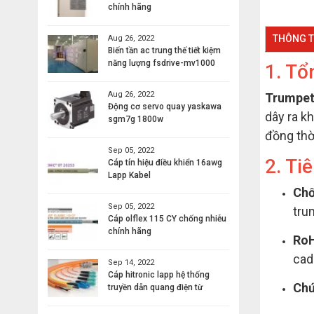
chính hãng
THÔNG T
Aug 26, 2022
Biến tần ac trung thế tiết kiệm
năng lượng fsdrive-mv1000
1. T
Aug 26, 2022
Trumpe
Động cơ servo quay yaskawa
dây ra k
sgm7g 1800w
đồng thờ
Sep 05, 2022
2. Ti
Cáp tín hiệu điều khiển 16awg
Lapp Kabel
Chố
Sep 05, 2022
tru
Cáp olflex 115 CY chống nhiễu
chính hãng
RoH
cad
Sep 14, 2022
Cáp hitronic lapp hệ thống
Chứ
truyền dẫn quang điện từ