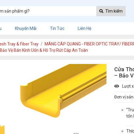
Tìm kiếm
u
Khuyến Mãi
Tin Tức
Liên Hệ
h Tray & Fiber Tray
MÁNG CÁP QUANG - FIBER OPTIC TRAY/ FIBE
ảo Vệ Bán Kính Uốn & Hỗ Trợ Rút Cáp An Toàn
Cửa Th
– Bảo V
Lượt 
Đơn vị sản
“Tr
tổn 
Thí