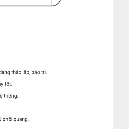
àng tháo lắp, bảo trì.
y tốt.
ệ thống.
ủ phối quang.