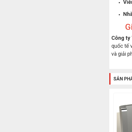
Viễ
Nhà
G
Công ty
quốc tế 
và giải p
SẢN PH