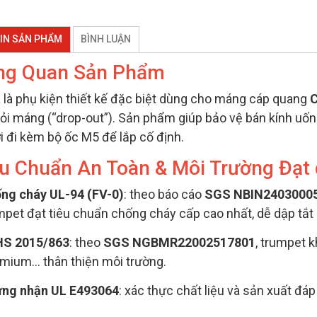
IN SẢN PHẨM
BÌNH LUẬN
ổng Quan Sản Phẩm
t
là phụ kiện thiết kế đặc biệt dùng cho máng cáp quang
C
hỏi máng (“drop-out”). Sản phẩm giúp bảo vệ bán kính uốn 
i đi kèm bộ ốc M5 để lắp cố định.
êu Chuẩn An Toàn & Môi Trường Đạt
ng cháy UL-94 (FV-0)
: theo báo cáo
SGS NBIN2403000
mpet đạt tiêu chuẩn chống cháy cấp cao nhất, dễ dập tắt l
S 2015/863
: theo
SGS NGBMR22002517801
, trumpet 
mium… thân thiện môi trường.
ng nhận UL E493064
: xác thực chất liệu và sản xuất đáp