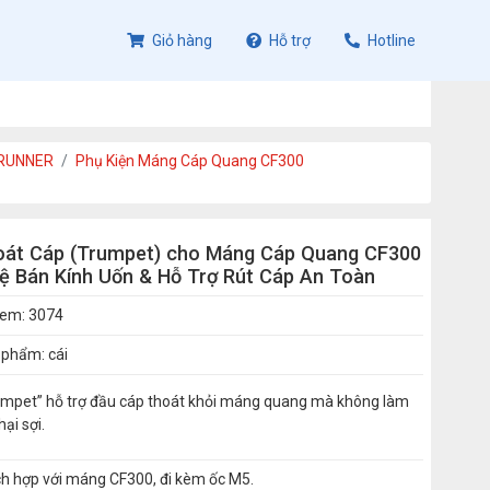
Giỏ hàng
Hỗ trợ
Hotline
RRUNNER
Phụ Kiện Máng Cáp Quang CF300
oát Cáp (Trumpet) cho Máng Cáp Quang CF300
ệ Bán Kính Uốn & Hỗ Trợ Rút Cáp An Toàn
xem: 3074
 phẩm: cái
umpet” hỗ trợ đầu cáp thoát khỏi máng quang mà không làm
hại sợi.
ch hợp với máng CF300, đi kèm ốc M5.