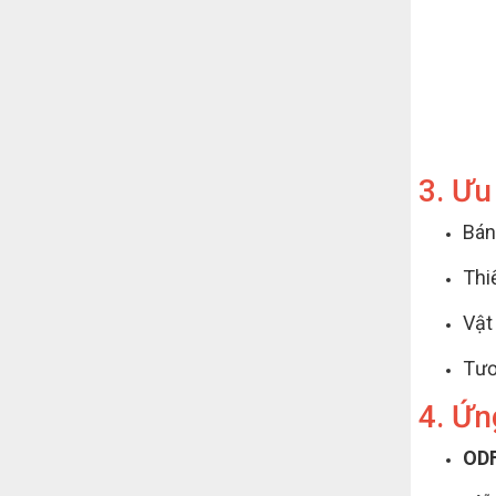
3. Ưu
Bán
Thi
Vật
Tươ
4. Ứn
ODF