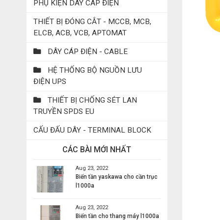
PHỤ KIỆN DÂY CÁP ĐIỆN
THIẾT BỊ ĐÓNG CẮT - MCCB, MCB,
ELCB, ACB, VCB, APTOMAT
DÂY CÁP ĐIỆN - CABLE
HỆ THỐNG BỘ NGUỒN LƯU
ĐIỆN UPS
THIẾT BỊ CHỐNG SÉT LAN
TRUYỀN SPDS EU
CẤU ĐẤU DÂY - TERMINAL BLOCK
CÁC BÀI MỚI NHẤT
Aug 23, 2022
Biến tần yaskawa cho cần trục
l1000a
Aug 23, 2022
Biến tần cho thang máy l1000a