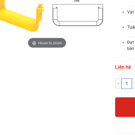
Vật 
Tuâ
Đạt
Hover to zoom
bền
Liên hệ