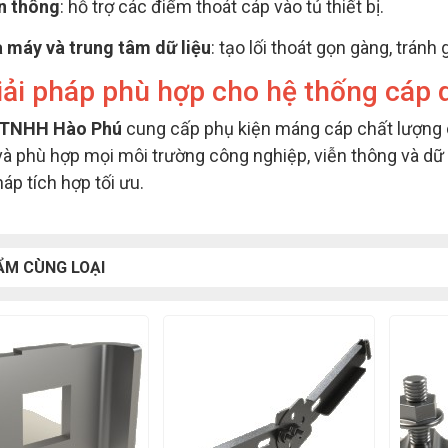
n thông
: hỗ trợ các điểm thoát cáp vào tủ thiết bị.
 máy và trung tâm dữ liệu
: tạo lối thoát gọn gàng, tránh
iải pháp phù hợp cho hệ thống cáp q
 TNHH Hào Phú
cung cấp phụ kiện máng cáp chất lượng 
và phù hợp mọi môi trường công nghiệp, viễn thông và dữ l
háp tích hợp tối ưu.
ẨM CÙNG LOẠI