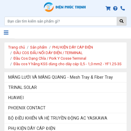
Trang chủ
Sản phẩm
PHỤ KIỆN DÂY CÁP ĐIỆN
ĐẦU COS ĐẤU NỐI DÂY ĐIỆN / TERMINAL
Đầu Cos Dạng Chĩa / Pork Y Cosse Terminal
Đầu cos Y hãng KSS dùng cho dây cáp 0,5 - 1,0 mm2 - YF1.25-3S
MÁNG LƯỚI VÀ MÁNG QUANG - Mesh Tray & Fiber Tray
TRINAL SOLAR
HUAWEI
PHOENIX CONTACT
BỘ ĐIỀU KHIỂN VÀ HỆ TRUYỀN ĐỘNG AC YASKAWA
PHỤ KIỆN DÂY CÁP ĐIỆN