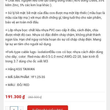
+ Chất liệu: nguyên liệu chế tạo bằng đồng thau ( 60% đồng Crass, 35%
kẽm Zinc, 5% các kim loại khác ).
+ Sử lý bề mặt: bề mặt của đầu cos được mạ một lớp thiếc ( mầu bạc là
mầu của lớp mạ ) với mục đích chống gỉ, tăng tuổi thọ cho sản phẩm,
bảo vệ an toàn mối đấu.
+ Lớp nhựa bọc: chất liệu nhựa PVC cao cấp ít dầu, cách điện, chịu
được nhiệt độ cao. Nhựa có đặc điểm cháy chậm, không phát thành
ngọn lửa. Hạn chế nguy cơ hỏa hoạn do sự cố chập cháy điện. Mang
lại sự an tâm cho người sử dụng.
+F
ork-type cable lugs- isolationĐầu cos có bọc nhựa cách điện dùng
cho dây; color: Red-màu đỏ-0.5-1.0 mm2 AWG-22-18, bán kính lỗ
trong 3.7 dùng cho ốc xiết M3
+ Hãng KSS TAIWAN
+ MÃ SẢN PHẨM : YF1.25-3S
+ MÀU : ĐỎ/ RED
191.300 ₫
263.500 ₫