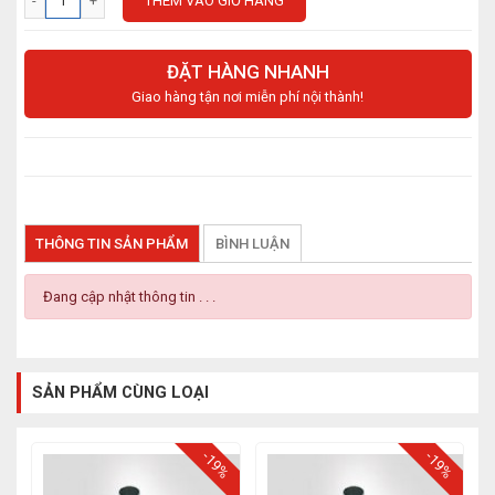
THÊM VÀO GIỎ HÀNG
ĐẶT HÀNG NHANH
Giao hàng tận nơi miễn phí nội thành!
THÔNG TIN SẢN PHẨM
BÌNH LUẬN
Đang cập nhật thông tin . . .
SẢN PHẨM CÙNG LOẠI
-19%
-19%