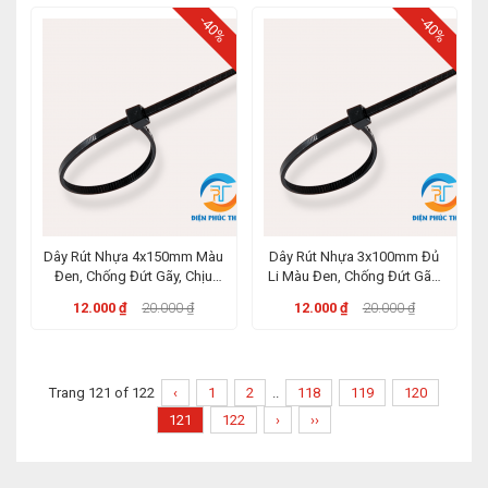
-40%
-40%
Dây Rút Nhựa 4x150mm Màu
Dây Rút Nhựa 3x100mm Đủ
Đen, Chống Đứt Gãy, Chịu
Li Màu Đen, Chống Đứt Gãy,
Nhiệt Đến 85 độ
Chịu Nhiệt Đến 85 độ
12.000 ₫
20.000 ₫
12.000 ₫
20.000 ₫
Trang 121 of 122
‹
1
2
..
118
119
120
121
122
›
››