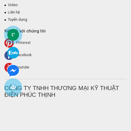
Video
Liên hệ
Tuyển dụng
Kết nối với chúng tôi
Pinterest
Facebook
Youtube
CÔNG TY TNHH THƯƠNG MẠI KỸ THUẬT
ĐIỆN PHÚC THỊNH
Với các giải pháp công nghệ tốt nhất và đội ngũ kỳ cựu,
Điện Phúc
Thịnh
là những gì bạn cần cùng đồng hành với bạn cho mọi nhu cầu
bạn cần trong lĩnh vực điện và điện tử