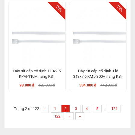
-20%
-24%
Dây rút cáp cố định 110x2.5
Dây rút cáp cố định 1 lỗ
KPM-110M hãng KST
313x7.6 KM5-300H hãng KST
98.000 ₫
123.000 ₫
334.000 ₫
442.000 ₫
Trang 2 of 122
‹
1
2
3
4
5
...
121
122
›
››