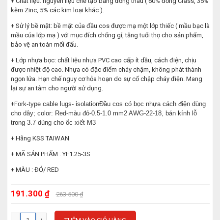
+ Chất liệu: nguyên liệu chế tạo bằng đồng thau ( 60% đồng Crass, 35%
kẽm Zinc, 5% các kim loại khác ).
+ Sử lý bề mặt: bề mặt của đầu cos được mạ một lớp thiếc ( mầu bạc là
mầu của lớp mạ ) với mục đích chống gỉ, tăng tuổi thọ cho sản phẩm,
bảo vệ an toàn mối đấu.
+ Lớp nhựa bọc: chất liệu nhựa PVC cao cấp ít dầu, cách điện, chịu
được nhiệt độ cao. Nhựa có đặc điểm cháy chậm, không phát thành
ngọn lửa. Hạn chế nguy cơ hỏa hoạn do sự cố chập cháy điện. Mang
lại sự an tâm cho người sử dụng.
+F
ork-type cable lugs- isolationĐầu cos có bọc nhựa cách điện dùng
cho dây; color: Red-màu đỏ-0.5-1.0 mm2 AWG-22-18, bán kính lỗ
trong 3.7 dùng cho ốc xiết M3
+ Hãng KSS TAIWAN
+ MÃ SẢN PHẨM : YF1.25-3S
+ MÀU : ĐỎ/ RED
191.300 ₫
263.500 ₫