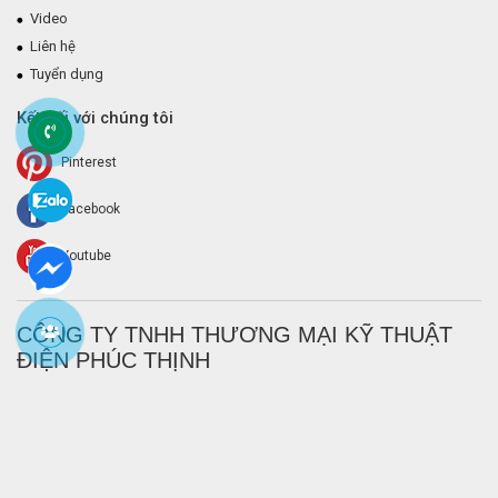
Video
Liên hệ
Tuyển dụng
Kết nối với chúng tôi
Pinterest
Facebook
Youtube
CÔNG TY TNHH THƯƠNG MẠI KỸ THUẬT
ĐIỆN PHÚC THỊNH
Với các giải pháp công nghệ tốt nhất và đội ngũ kỳ cựu,
Điện Phúc
Thịnh
là những gì bạn cần cùng đồng hành với bạn cho mọi nhu cầu
bạn cần trong lĩnh vực điện và điện tử