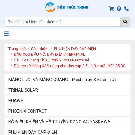
Trang chủ
Sản phẩm
PHỤ KIỆN DÂY CÁP ĐIỆN
ĐẦU COS ĐẤU NỐI DÂY ĐIỆN / TERMINAL
Đầu Cos Dạng Chĩa / Pork Y Cosse Terminal
Đầu cos Y hãng KSS dùng cho dây cáp 0,5 - 1,0 mm2 - YF1.25-3S
MÁNG LƯỚI VÀ MÁNG QUANG - Mesh Tray & Fiber Tray
TRINAL SOLAR
HUAWEI
PHOENIX CONTACT
BỘ ĐIỀU KHIỂN VÀ HỆ TRUYỀN ĐỘNG AC YASKAWA
PHỤ KIỆN DÂY CÁP ĐIỆN