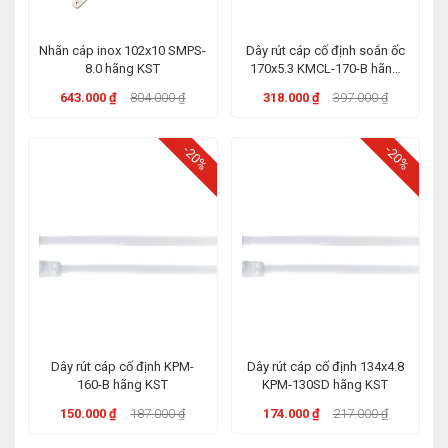
Nhãn cáp inox 102x10 SMPS-
Dây rút cáp cố định soắn ốc
8.0 hãng KST
170x5.3 KMCL-170-B hãng
KST
643.000 ₫
804.000 ₫
318.000 ₫
397.000 ₫
-20%
-20%
Dây rút cáp cố định KPM-
Dây rút cáp cố định 134x4.8
160-B hãng KST
KPM-130SD hãng KST
150.000 ₫
187.000 ₫
174.000 ₫
217.000 ₫