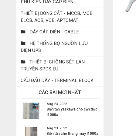
PHỤ KIỆN DÂY CÁP ĐIỆN
THIẾT BỊ ĐÓNG CẮT - MCCB, MCB,
ELCB, ACB, VCB, APTOMAT
DÂY CÁP ĐIỆN - CABLE
HỆ THỐNG BỘ NGUỒN LƯU
ĐIỆN UPS
THIẾT BỊ CHỐNG SÉT LAN
TRUYỀN SPDS EU
CẤU ĐẤU DÂY - TERMINAL BLOCK
CÁC BÀI MỚI NHẤT
Aug 23, 2022
Biến tần yaskawa cho cần trục
l1000a
Aug 23, 2022
Biến tần cho thang máy l1000a