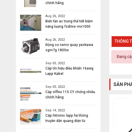
chính hãng
Aug 26, 2022
Biến tần ac trung thế tiết kiệm
năng lượng fsdrive-mv1000
Aug 26, 2022
THÔNG T
Động cơ servo quay yaskawa
sgm7g 1800w
Đang cập
Sep 05, 2022
Cáp tín hiệu điều khiển 16awg
Lapp Kabel
SẢN PH
Sep 05, 2022
Cáp olflex 115 CY chống nhiễu
chính hãng
Sep 14, 2022
Cáp hitronic lapp hệ thống
truyền dẫn quang điện từ