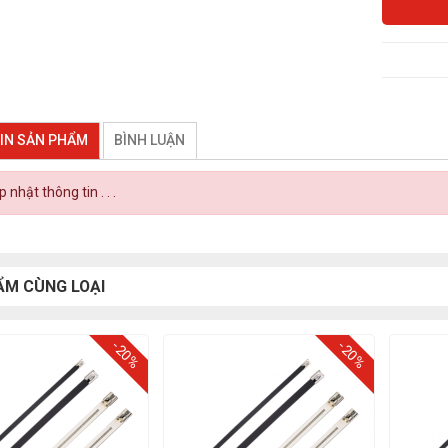
IN SẢN PHẨM
BÌNH LUẬN
 nhật thông tin . . .
ẨM CÙNG LOẠI
-20%
-20%