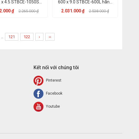
 x 4.5 STBCE-1050S
600 x 9.0 STBCE-600L hãng
hãng KST
KST
2.000 ₫
2.031.000 ₫
2.265.000 ₫
2.538.000 ₫
..
121
122
›
››
Kết nối với chúng tôi
Pinterest
Facebook
Youtube