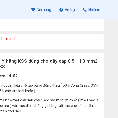
Giỏ hàng
Hỗ trợ
Hotline
 Terminal
 Y hãng KSS dùng cho dây cáp 0,5 - 1,0 mm2 -
-3S
xem: 14157
u: nguyên liệu chế tạo bằng đồng thau ( 60% đồng Crass, 35%
5% các kim loại khác ).
 mặt: bề mặt của đầu cos được mạ một lớp thiếc ( mầu bạc là
p mạ ) với mục đích chống gỉ, tăng tuổi thọ cho sản phẩm,
toàn mối đấu.