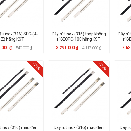
ấu inox(316) SEC-(A-
Dây rút inox (316) thép không
Dây rút
Z) hãng KST
rỉ SECPC-188 hãng KST
rỉ 
.000 ₫
3.291.000 ₫
2.68
540.000 ₫
4.113.000 ₫
-20%
-20%
t inox (316) màu đen
Dây rút inox (316) màu đen
Dây r