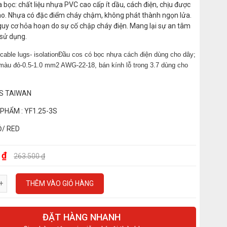
 bọc: chất liệu nhựa PVC cao cấp ít dầu, cách điện, chịu được
ao. Nhựa có đặc điểm cháy chậm, không phát thành ngọn lửa.
uy cơ hỏa hoạn do sự cố chập cháy điện. Mang lại sự an tâm
 sử dụng.
 cable lugs- isolationĐầu cos có bọc nhựa cách điện dùng cho dây;
-màu đỏ-0.5-1.0 mm2 AWG-22-18, bán kính lỗ trong 3.7 dùng cho
SS TAIWAN
PHẨM : YF1.25-3S
Ỏ/ RED
 ₫
263.500 ₫
THÊM VÀO GIỎ HÀNG
ĐẶT HÀNG NHANH