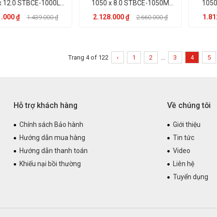
x 12.0 STBCE-1000L
1050 x 8.0 STBCE-1050M
1050
hãng KST
hãng KST
.000 ₫
2.128.000 ₫
1.81
1.439.000 ₫
2.660.000 ₫
Trang 4 of 122
‹
1
2
...
3
4
5
Hỗ trợ khách hàng
Về chúng tôi
Chính sách Bảo hành
Giới thiệu
Hướng dẫn mua hàng
Tin tức
Hướng dẫn thanh toán
Video
Khiếu nại bồi thường
Liên hệ
Tuyển dụng