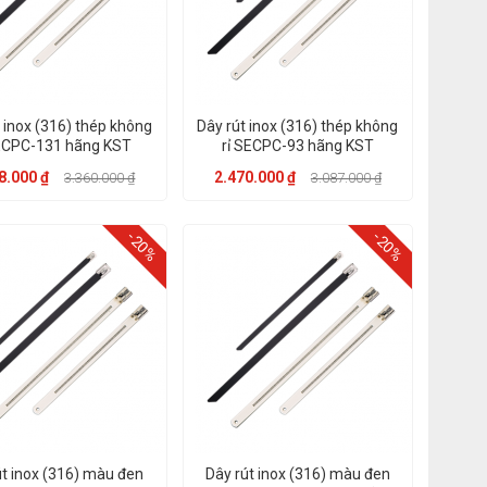
 inox (316) thép không
Dây rút inox (316) thép không
SECPC-131 hãng KST
rỉ SECPC-93 hãng KST
8.000 ₫
2.470.000 ₫
3.360.000 ₫
3.087.000 ₫
-20%
-20%
út inox (316) màu đen
Dây rút inox (316) màu đen