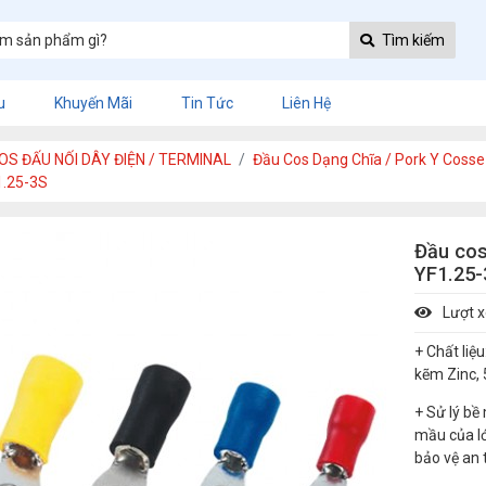
Tìm kiếm
u
Khuyến Mãi
Tin Tức
Liên Hệ
OS ĐẤU NỐI DÂY ĐIỆN / TERMINAL
Đầu Cos Dạng Chĩa / Pork Y Cosse
1.25-3S
Đầu cos
YF1.25
Lượt 
+ Chất liệ
kẽm Zinc, 
+ Sử lý bề
mầu của lớ
bảo vệ an 