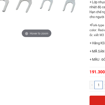
+ Lớp nhựa
nhiệt độ c
Hạn chế ng
cho người
+F
ork-type
color: Red
Hover to zoom
ốc xiết M3
+ Hãng K
+ MÃ SẢN 
+ MÀU : Đ
191.300