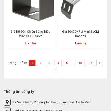
Giá Đỡ Đèn Chiếu Sáng Điều
Giá Đỡ Dây Rơi Mini BJCM
Chỉnh SFL Basorfil
Basorfil
Liên hệ
Liên hệ
Trang 1 of 16
1
2
3
4
5
...
15
16
›
››
Thông tin công ty
22 Văn Chung, Phường Tân Bình, Thành phố Hồ Chí Minh