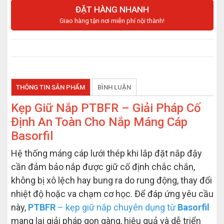
ĐẶT HÀNG NHANH
Giao hàng tận nơi miễn phí nội thành!
THÔNG TIN SẢN PHẨM
BÌNH LUẬN
Kẹp Giữ Nắp PTBFR – Giải Pháp Cố
Định An Toàn Cho Nắp Máng Cáp
Basorfil
Hệ thống máng cáp lưới thép khi lắp đặt nắp đậy
cần đảm bảo nắp được giữ cố định chắc chắn,
không bị xô lệch hay bung ra do rung động, thay đổi
nhiệt độ hoặc va chạm cơ học. Để đáp ứng yêu cầu
này,
PTBFR
– kẹp giữ nắp chuyên dụng từ
Basorfil
mang lại giải pháp gọn gàng, hiệu quả và dễ triển