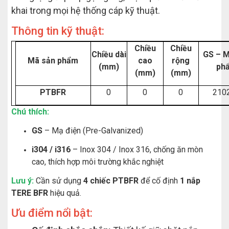
khai trong mọi hệ thống cáp kỹ thuật.
Thông tin kỹ thuật:
Chiều
Chiều
Chiều dài
GS – M
Mã sản phẩm
cao
rộng
(mm)
ph
(mm)
(mm)
PTBFR
0
0
0
210
Chú thích:
GS
– Mạ điện (Pre-Galvanized)
i304 / i316
– Inox 304 / Inox 316, chống ăn mòn
cao, thích hợp môi trường khắc nghiệt
Lưu ý:
Cần sử dụng
4 chiếc PTBFR
để cố định
1 nắp
TERE BFR
hiệu quả.
Ưu điểm nổi bật: