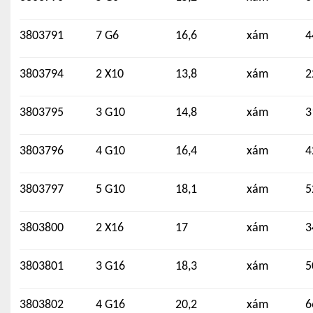
3803791
7 G6
16,6
xám
4
3803794
2 X10
13,8
xám
2
3803795
3 G10
14,8
xám
3
3803796
4 G10
16,4
xám
4
3803797
5 G10
18,1
xám
5
3803800
2 X16
17
xám
3
3803801
3 G16
18,3
xám
5
3803802
4 G16
20,2
xám
6