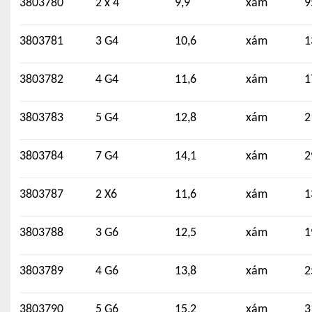
3803780
2 x 4
9,9
xám
9
3803781
3 G4
10,6
xám
1
3803782
4 G4
11,6
xám
1
3803783
5 G4
12,8
xám
2
3803784
7 G4
14,1
xám
2
3803787
2 X6
11,6
xám
1
3803788
3 G6
12,5
xám
1
3803789
4 G6
13,8
xám
2
3803790
5 G6
15,2
xám
3