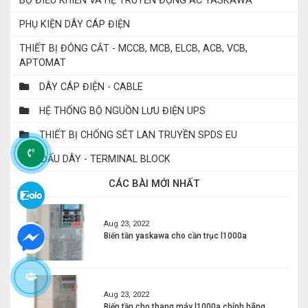
PHỤ KIỆN DÂY CÁP ĐIỆN
THIẾT BỊ ĐÓNG CẮT - MCCB, MCB, ELCB, ACB, VCB,
APTOMAT
DÂY CÁP ĐIỆN - CABLE
HỆ THỐNG BỘ NGUỒN LƯU ĐIỆN UPS
THIẾT BỊ CHỐNG SÉT LAN TRUYỀN SPDS EU
CẤU ĐẤU DÂY - TERMINAL BLOCK
CÁC BÀI MỚI NHẤT
Aug 23, 2022
Biến tần yaskawa cho cần trục l1000a
Aug 23, 2022
Biến tần cho thang máy l1000a chính hãng