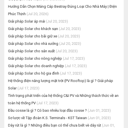
Hướng Dẫn Chọn Máng Cáp Bestray Đúng Loại Cho Nhà Máy | Điện
Phúc Thịnh
(Jul 20, 2026)
Giải pháp Solar áp mái
(Jul 20, 2023)
Giải pháp Solar cho khách sạn
(Jul 20, 2023)
Giải pháp Solar cho bãi giữ xe
(Jul 20, 2023)
Giải pháp Solar cho nhà xưởng
(Jul 20, 2023)
Giải pháp Solar cho sản xuất
(Jul 20, 2023)
Giải pháp Solar cho nông nghiệp
(Jul 17, 2023)
Giải pháp Solar cho doanh nghiệp
(Jul 17, 2023)
Giải pháp Solar cho hộ gia đình
(Jul 17, 2023)
Hệ thống điện năng lượng mặt trời (PV Rooftop) là gì ? Giải pháp
Solar
(Jul 17, 2023)
Tình trạng phát triển của hệ thống C&I PV và Những thách thức về an
toàn hệ thống PV
(Jul 17, 2023)
Đầu cosse là gì ? Có bao nhiêu loại đầu cosse ?
(Jun 01, 2023)
Sơ lược về Tập đoàn K.S. Terminals - KST Taiwan
(Jun 01, 2023)
Dây rút là gì ? Những điều bạn có thể chưa biết vè dây rút
(Jun 01,