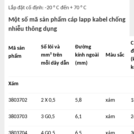
Lắp đặt cố định: -20 ° C đến + 70 ° C
Một số mã sản phẩm cáp lapp kabel chống
nhiễu thông dụng
C
Số lõi và
Đường
Mã sản
đ
mm² trên
kính ngoài
Màu sắc
phẩm
(
mỗi dây dẫn
(mm)
k
Xám
3803702
2 X 0,5
5,8
xám
1
3803703
3 G0,5
6,1
xám
2
3803704
4 G0.5
6,5
xám
3