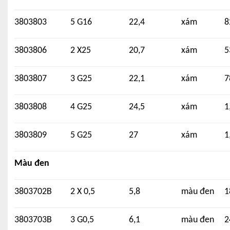
3803803
5 G16
22,4
xám
8
3803806
2 X25
20,7
xám
5
3803807
3 G25
22,1
xám
7
3803808
4 G25
24,5
xám
1
3803809
5 G25
27
xám
1
Màu đen
3803702B
2 X 0,5
5,8
màu đen
1
3803703B
3 G0,5
6,1
màu đen
2