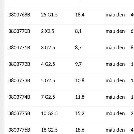
3803768B
25 G1.5
18,4
màu đen
4
3803770B
2 X2,5
8,1
màu đen
6
3803771B
3 G2.5
8,7
màu đen
8
3803772B
4 G2.5
9,7
màu đen
1
3803773B
5 G2.5
10,8
màu đen
1
3803774B
7 G2.5
11,8
màu đen
1
3803775B
10 G2.5
15,2
màu đen
2
3803776B
18 G2.5
18,6
màu đen
4