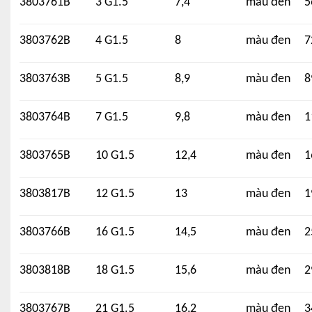
3803761B
3 G1.5
7,4
màu đen
5
3803762B
4 G1.5
8
màu đen
7
3803763B
5 G1.5
8,9
màu đen
8
3803764B
7 G1.5
9,8
màu đen
1
3803765B
10 G1.5
12,4
màu đen
1
3803817B
12 G1.5
13
màu đen
1
3803766B
16 G1.5
14,5
màu đen
2
3803818B
18 G1.5
15,6
màu đen
2
3803767B
21 G1.5
16,2
màu đen
3