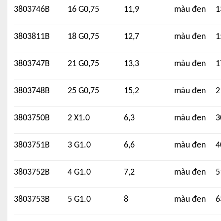
3803746B
16 G0,75
11,9
màu đen
1
3803811B
18 G0,75
12,7
màu đen
1
3803747B
21 G0,75
13,3
màu đen
1
3803748B
25 G0,75
15,2
màu đen
2
3803750B
2 X1.0
6,3
màu đen
3
3803751B
3 G1.0
6,6
màu đen
4
3803752B
4 G1.0
7,2
màu đen
5
3803753B
5 G1.0
8
màu đen
6