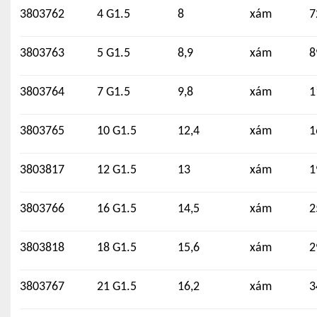
3803762
4 G1.5
8
xám
7
3803763
5 G1.5
8,9
xám
8
3803764
7 G1.5
9,8
xám
1
3803765
10 G1.5
12,4
xám
1
3803817
12 G1.5
13
xám
1
3803766
16 G1.5
14,5
xám
2
3803818
18 G1.5
15,6
xám
2
3803767
21 G1.5
16,2
xám
3