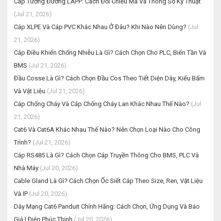
Cáp Tương Đương LAPP: Cách Đối Chiếu Mã Và Thông Số Kỹ Thuật
(Jul 21, 2026)
Cáp XLPE Và Cáp PVC Khác Nhau Ở Đâu? Khi Nào Nên Dùng?
(Jul
21, 2026)
Cáp Điều Khiển Chống Nhiễu Là Gì? Cách Chọn Cho PLC, Biến Tần Và
BMS
(Jul 21, 2026)
Đầu Cosse Là Gì? Cách Chọn Đầu Cos Theo Tiết Diện Dây, Kiểu Bấm
Và Vật Liệu
(Jul 21, 2026)
Cáp Chống Cháy Và Cáp Chống Cháy Lan Khác Nhau Thế Nào?
(Jul
21, 2026)
Cat6 Và Cat6A Khác Nhau Thế Nào? Nên Chọn Loại Nào Cho Công
Trình?
(Jul 21, 2026)
Cáp RS485 Là Gì? Cách Chọn Cáp Truyền Thông Cho BMS, PLC Và
Nhà Máy
(Jul 20, 2026)
Cable Gland Là Gì? Cách Chọn Ốc Siết Cáp Theo Size, Ren, Vật Liệu
Và IP
(Jul 20, 2026)
Dây Mạng Cat6 Panduit Chính Hãng: Cách Chọn, Ứng Dụng Và Báo
Giá | Điện Phúc Thịnh
(Jul 20, 2026)