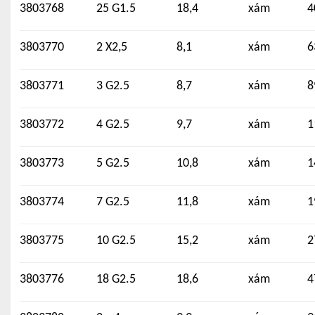
3803768
25 G1.5
18,4
xám
4
3803770
2 X2,5
8,1
xám
6
3803771
3 G2.5
8,7
xám
8
3803772
4 G2.5
9,7
xám
1
3803773
5 G2.5
10,8
xám
1
3803774
7 G2.5
11,8
xám
1
3803775
10 G2.5
15,2
xám
2
3803776
18 G2.5
18,6
xám
4