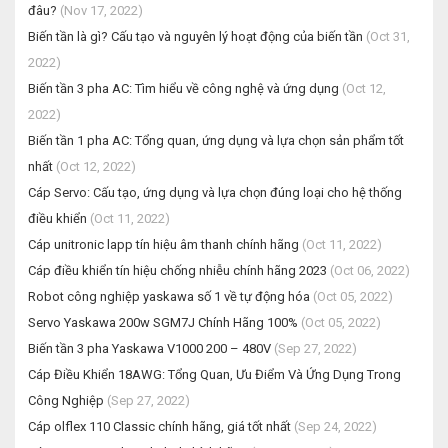
đâu?
(Nov 17, 2022)
Biến tần là gì? Cấu tạo và nguyên lý hoạt động của biến tần
(Oct 31,
2022)
Biến tần 3 pha AC: Tìm hiểu về công nghệ và ứng dụng
(Oct 12,
2022)
Biến tần 1 pha AC: Tổng quan, ứng dụng và lựa chọn sản phẩm tốt
nhất
(Oct 12, 2022)
Cáp Servo: Cấu tạo, ứng dụng và lựa chọn đúng loại cho hệ thống
điều khiển
(Oct 11, 2022)
Cáp unitronic lapp tín hiệu âm thanh chính hãng
(Oct 11, 2022)
Cáp điều khiển tín hiệu chống nhiễu chính hãng 2023
(Oct 06, 2022)
Robot công nghiệp yaskawa số 1 về tự động hóa
(Oct 05, 2022)
Servo Yaskawa 200w SGM7J Chính Hãng 100%
(Oct 05, 2022)
Biến tần 3 pha Yaskawa V1000 200 – 480V
(Sep 27, 2022)
Cáp Điều Khiển 18AWG: Tổng Quan, Ưu Điểm Và Ứng Dụng Trong
Công Nghiệp
(Sep 27, 2022)
Cáp olflex 110 Classic chính hãng, giá tốt nhất
(Sep 24, 2022)