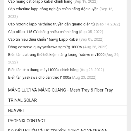
Cáp mạng cat 6 lapp kabel chính hãng
(Sep 19, 2022)
Cáp etherline lapp công nghiệp chính hãng độc quyền
(Sep 15,
2022)
Cáp hitronic lapp hệ thống truyền dẫn quang điện từ
(Sep 14, 2022)
Cáp olflex 115 CY chống nhiễu chính hãng
(Sep 05, 2022)
Cáp tín hiệu điều khiển 16awg Lapp Kabel
(Sep 05, 2022)
Động cơ servo quay yaskawa sgm7g 1800w
(Aug 26, 2022)
Biến tần ac trung thế tiết kiệm năng lượng fsdrive-mv1000
(Aug 26,
2022)
Biến tần cho thang máy l1000a chính hãng
(Aug 23, 2022)
Biến tần yaskawa cho cần trục l1000a
(Aug 23, 2022)
MÁNG LƯỚI VÀ MÁNG QUANG - Mesh Tray & Fiber Tray
TRINAL SOLAR
HUAWEI
PHOENIX CONTACT
BỘ ĐIỀU KHIỂN VÀ HỆ TRUYỀN ĐỘNG AC YASKAWA