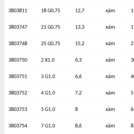
3803811
18 G0,75
12,7
xám
1
3803747
21 G0,75
13,3
xám
1
3803748
25 G0,75
15,2
xám
2
3803750
2 X1.0
6,3
xám
3
3803751
3 G1.0
6,6
xám
4
3803752
4 G1.0
7,2
xám
5
3803753
5 G1.0
8
xám
6
3803754
7 G1.0
8,6
xám
8