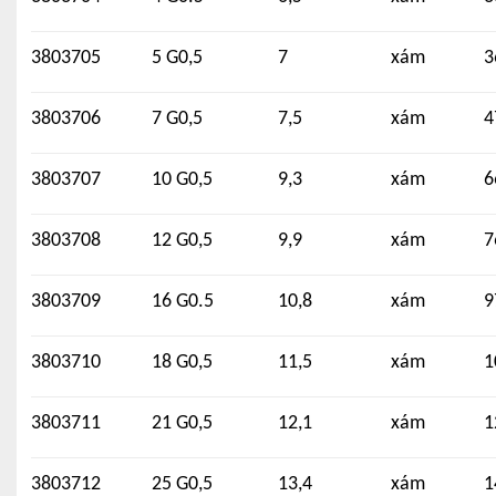
3803705
5 G0,5
7
xám
3
3803706
7 G0,5
7,5
xám
4
3803707
10 G0,5
9,3
xám
6
3803708
12 G0,5
9,9
xám
7
3803709
16 G0.5
10,8
xám
9
3803710
18 G0,5
11,5
xám
1
3803711
21 G0,5
12,1
xám
1
3803712
25 G0,5
13,4
xám
1