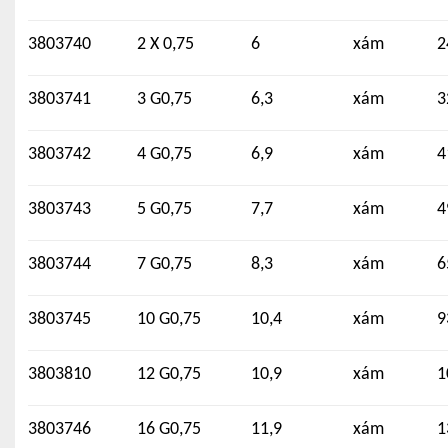
3803740
2 X 0,75
6
xám
2
3803741
3 G0,75
6,3
xám
3
3803742
4 G0,75
6,9
xám
4
3803743
5 G0,75
7,7
xám
4
3803744
7 G0,75
8,3
xám
6
3803745
10 G0,75
10,4
xám
9
3803810
12 G0,75
10,9
xám
1
3803746
16 G0,75
11,9
xám
1