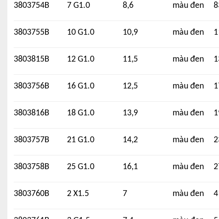
3803754B
7 G1.0
8,6
màu đen
8
3803755B
10 G1.0
10,9
màu đen
1
3803815B
12 G1.0
11,5
màu đen
1
3803756B
16 G1.0
12,5
màu đen
1
3803816B
18 G1.0
13,9
màu đen
1
3803757B
21 G1.0
14,2
màu đen
2
3803758B
25 G1.0
16,1
màu đen
2
3803760B
2 X1.5
7
màu đen
4