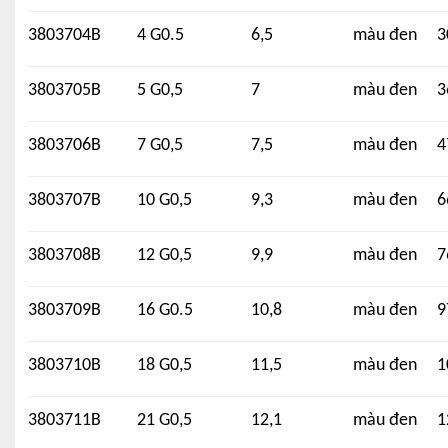
3803704B
4 G0.5
6,5
màu đen
3
3803705B
5 G0,5
7
màu đen
3
3803706B
7 G0,5
7,5
màu đen
4
3803707B
10 G0,5
9,3
màu đen
6
3803708B
12 G0,5
9,9
màu đen
7
3803709B
16 G0.5
10,8
màu đen
9
3803710B
18 G0,5
11,5
màu đen
1
3803711B
21 G0,5
12,1
màu đen
1