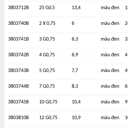
3803712B
25 G0,5
13,4
màu đen
1
3803740B
2 X 0,75
6
màu đen
2
3803741B
3 G0,75
6,3
màu đen
3
3803742B
4 G0,75
6,9
màu đen
4
3803743B
5 G0,75
7,7
màu đen
4
3803744B
7 G0,75
8,3
màu đen
6
3803745B
10 G0,75
10,4
màu đen
9
3803810B
12 G0,75
10,9
màu đen
1