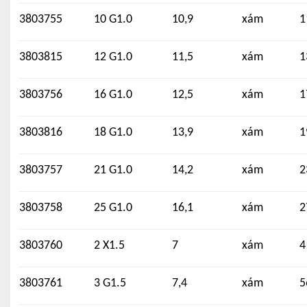
3803755
10 G1.0
10,9
xám
1
3803815
12 G1.0
11,5
xám
1
3803756
16 G1.0
12,5
xám
1
3803816
18 G1.0
13,9
xám
1
3803757
21 G1.0
14,2
xám
2
3803758
25 G1.0
16,1
xám
2
3803760
2 X1.5
7
xám
4
3803761
3 G1.5
7,4
xám
5