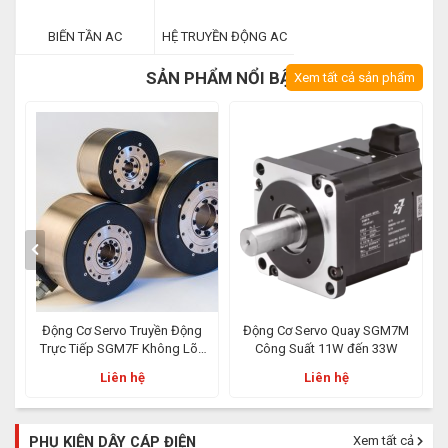
BIẾN TẦN AC
HỆ TRUYỀN ĐỘNG AC
SẢN PHẨM NỔI BẬT
Xem tất cả sản phẩm
Động Cơ Servo Truyền Động
Động Cơ Servo Quay SGM7M
Trực Tiếp SGM7F Không Lõi,
Công Suất 11W đến 33W
Roto Bên Trong, Công Suất
Liên hệ
Liên hệ
Nhỏ 2Nm đến 35Nm
PHỤ KIỆN DÂY CÁP ĐIỆN
Xem tất cả