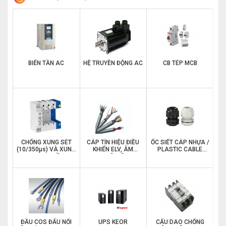
BIẾN TẦN AC
HỆ TRUYỀN ĐỘNG AC
CB TÉP MCB
CHỐNG XUNG SÉT
CÁP TÍN HIỆU ĐIỀU
ỐC SIẾT CÁP NHỰA /
(10/350μs) VÀ XUNG
KHIỂN ELV, ÂM
PLASTIC CABLE
LAN TRUYỀN
THANH HỆ ĐIỆN NHẸ
GLAND
(8/20μs) TRÊN
ĐƯỜNG NGUỒN
ĐẦU COS ĐẤU NỐI
UPS KEOR
CẤU DAO CHỐNG