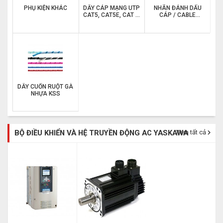
PHỤ KIỆN KHÁC
DÂY CÁP MẠNG UTP
NHÃN ĐÁNH DẤU
CAT5, CAT5E, CAT 6,
CÁP / CABLE
CAT 6 A
MARKER
DÂY CUỐN RUỘT GÀ
NHỰA KSS
BỘ ĐIỀU KHIỂN VÀ HỆ TRUYỀN ĐỘNG AC YASKAWA
Xem tất cả