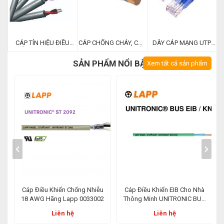
CÁP TÍN HIỆU ĐIỀU
CÁP CHỐNG CHÁY, CÁP
DÂY CÁP MẠNG UTP
KHIỂN ELV, ÂM THANH
BÁO CHÁY TIÊU CHUẨN
CAT5, CAT5E, CAT 6,
HỆ ĐIỆN NHẸ
ANH QUỐC BS 6387
CAT 6 A
SẢN PHẨM NỔI BẬT
Xem tất cả sản phẩm
Cáp Điều Khiển Chống Nhiễu
Cáp Điều Khiển EIB Cho Nhà
7
18 AWG Hãng Lapp 0033002
Thông Minh UNITRONIC BUS
EIB/KNX 2x2x0.8 Hãng Lapp
Liên hệ
Liên hệ
2170240