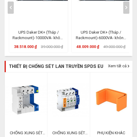
UPS Daker DK+ (Tháp /
UPS Daker DK+ (Tháp /
g
Rackmount)-10000VA- không
Rackmount)-6000VA- không
có pin
có pin
38.518.000 ₫
39.000.000 ₫
48.009.000 ₫
49.000.000 ₫
THIẾT BỊ CHỐNG SÉT LAN TRUYỀN SPDS EU
Xem tất cả
CHỐNG XUNG SÉT
CHỐNG XUNG SÉT
PHỤ KIỆN KHÁC