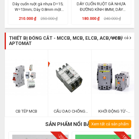
Dây cuốn ruột gà nhựa D=15;
DÂY CUỐN RUỘT GÀ NHỰA
W=13mm; Dày 0.8mm một
ĐƯỜNG KÍNH 8MM, DÀY
bịch 5 mét
0.8MM
210.000 ₫
250.000 ₫
180.000 ₫
240.000 ₫
THIẾT BỊ ĐÓNG CẮT - MCCB, MCB, ELCB, ACB, VCB,
Xem tất cả
APTOMAT
CB TÉP MCB
CẤU DAO CHỐNG
KHỞI ĐỘNG TỪ -
DÒNG RÒ - ELCB
CONTACTOR
SẢN PHẨM NỔI BẬT
Xem tất cả sản phẩm
%
-20%
-18%