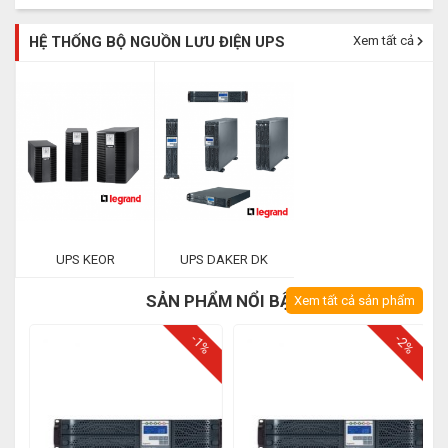
HỆ THỐNG BỘ NGUỒN LƯU ĐIỆN UPS
Xem tất cả
UPS KEOR
UPS DAKER DK
SẢN PHẨM NỔI BẬT
Xem tất cả sản phẩm
%
-1%
-2%