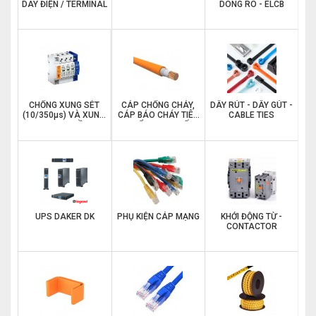
DÂY ĐIỆN / TERMINAL
DÒNG RÒ - ELCB
CHỐNG XUNG SÉT
CÁP CHỐNG CHÁY,
DÂY RÚT - DÂY GÚT -
(10/350μs) VÀ XUNG
CÁP BÁO CHÁY TIÊU
CABLE TIES
LAN TRUYỀN
CHUẨN ANH QUỐC
(8/20μs) TRÊN
BS 6387
ĐƯỜNG TÍN HIỆU
UPS DAKER DK
PHỤ KIỆN CÁP MẠNG
KHỞI ĐỘNG TỪ -
CONTACTOR