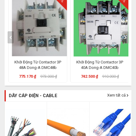
Khởi Động Từ Contactor 3P
Khởi Động Từ Contactor 3P
48A Dong-A DMC48b
40A Dong-A DMC40b
775.170 ₫
973.000 ₫
742.500 ₫
910.000 ₫
DÂY CÁP ĐIỆN - CABLE
Xem tất cả