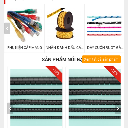
 -
PHỤ KIỆN CÁP MẠNG
NHÃN ĐÁNH DẤU CÁP
DÂY CUỐN RUỘT GÀ
/ CABLE MARKER
NHỰA KSS
SẢN PHẨM NỔI BẬT
Xem tất cả sản phẩm
%
-16%
-25%